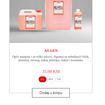
AS-GEN
Opće namjene i za teške uslove; Sigurno za nehrđajući čelik,
aluminij, mesing, bakar, plastiku, staklo i keramiku.
35,00
KM
1 L
25 L
5 L
Ovaj
proizvod
Dodaj u korpu
ima
više
varijanti.