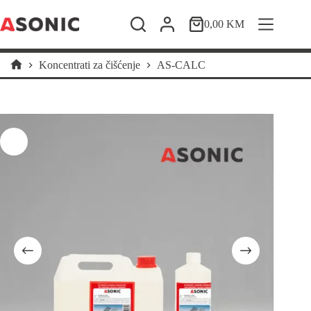
Skip
to
0,00
KM
Shopping
content
cart
Koncentrati za čišćenje
AS-CALC
Home