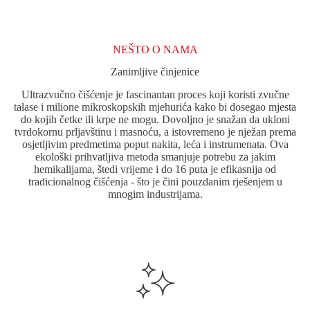
Opcije
se
mogu
odabrati
NEŠTO O NAMA
na
stranici
Zanimljive činjenice
proizvoda.
Ultrazvučno čišćenje je fascinantan proces koji koristi zvučne
talase i milione mikroskopskih mjehurića kako bi dosegao mjesta
do kojih četke ili krpe ne mogu. Dovoljno je snažan da ukloni
tvrdokornu prljavštinu i masnoću, a istovremeno je nježan prema
osjetljivim predmetima poput nakita, leća i instrumenata. Ova
ekološki prihvatljiva metoda smanjuje potrebu za jakim
hemikalijama, štedi vrijeme i do 16 puta je efikasnija od
tradicionalnog čišćenja - što je čini pouzdanim rješenjem u
mnogim industrijama.