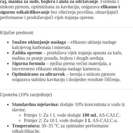
čaj, mašina za suđe, bojlera i alata za održavanje
. Formula s
niskom pjenom, optimizirana za kavitaciju, osigurava
efikasno i
sigurno odkalcifikovanje
bez oštećenja površina, obnavljajući
performanse i produžavajući vijek trajanja opreme.
Ključne prednosti
Snažno uklanjanje naslaga
– efikasno uklanja naslage
kalcijevog karbonata i minerala.
Zaštita opreme
– produžava vijek trajanja aparata za kafu,
mašina za pranje posuđa, bojlera i drugih uređaja.
Sigurna formula
– nježna prema većini materijala, a
istovremeno efikasno uklanja naslage kamenca.
Optimizirano za ultrazvuk
– hemija s niskom pjenom
osigurava stabilnu kavitaciju i dosljedne rezultate čišćenja.
Upotreba (10% razrjeđenje)
Standardna mješavina:
dodajte 10% koncentrata u vodu iz
slavine.
Primjer 1: Za 1 L vode dodajte
100 mL
AS-CALC.
Primjer 2: Za 10 L vode dodajte
1 L
AS-CALC-a.
Temperatura:
30–35 °C za optimalne performanse
odkalcifikacije.