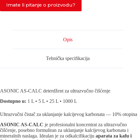
Imate li pitanje o proizvodu?
Opis
Tehnička specifikacija
ASONIC AS-CALC deterdžent za ultrazvučno čišćenje
Dostupno u:
1 L • 5 L • 25 L • 1000 L
Ultrazvučni čistač za uklanjanje kalcijevog karbonata — 10% otopina
ASONIC AS-CALC
je profesionalni koncentrat za ultrazvučno
čišćenje, posebno formuliran za uklanjanje kalcijevog karbonata i
mineralnih naslaga. Idealan je za odkalcifikaciju
aparata za kafu i