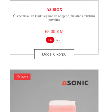
AS-BIOX
Čistač maski za kisik; siguran za obojene, metalne i tekstilne
površine
65,00
KM
1 L
5 L
Ovaj
proizvod
Dodaj u korpu
ima
više
varijanti.
Opcije
se
Na lageru
mogu
odabrati
na
stranici
proizvoda.