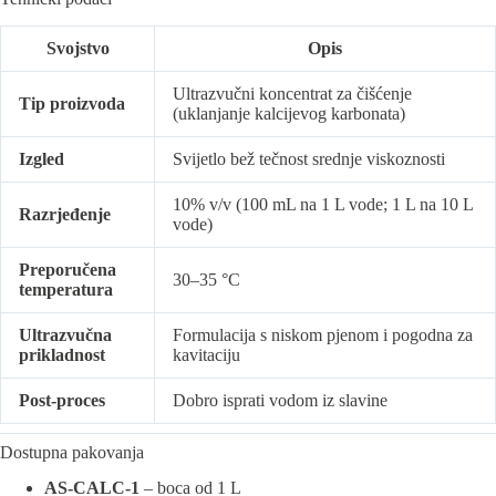
Svojstvo
Opis
Ultrazvučni koncentrat za čišćenje
Tip proizvoda
(uklanjanje kalcijevog karbonata)
Izgled
Svijetlo bež tečnost srednje viskoznosti
10% v/v (100 mL na 1 L vode; 1 L na 10 L
Razrjeđenje
vode)
Preporučena
30–35 °C
temperatura
Ultrazvučna
Formulacija s niskom pjenom i pogodna za
prikladnost
kavitaciju
Post-proces
Dobro isprati vodom iz slavine
Dostupna pakovanja
AS-CALC-1
– boca od 1 L