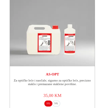
stranici
proizvoda.
AS-OPT
Za optičke leće i naočale; sigurno za optičke leće, precizno
staklo i premazane staklene površine.
35,00
KM
1 L
5 L