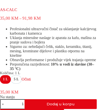
AS-CALC
Raspon
35,00
KM
91,98
KM
–
cijena:
od
Profesionalni ultrazvučni čistač za uklanjanje kalcijevog
35,00 KM
karbonata i kamenca
do
Uklanja mineralne naslage iz aparata za kafu, mašina za
91,98 KM
pranje sudova i bojlera
Sigurno za: nehrđajući čelik, staklo, keramiku, titanij,
mesing, kromirane dijelove i plastiku otpornu na
kiseline
Obnavlja performanse i produžuje vijek trajanja opreme
Preporučena razrjeđenost:
10% u vodi iz slavine (30–
35 °C)
Količina
: 1 L
Očisti
1 L
5 L
35,00
KM
Na stanju
AS-
Dodaj u korpu
CALC
količina