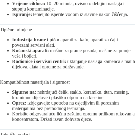
Vrijeme ciklusa:
10–20 minuta, ovisno o debljini naslaga i
stupnju kontaminacije.
Ispiranje:
temeljito isperite vodom iz slavine nakon čišćenja.
Tipične primjene
Industrija hrane i pića:
aparati za kafu, aparati za čaj i
povezani servisni alati.
Kućanski aparati:
mašine za pranje posuđa, mašine za pranje
veša i bojleri.
Radionice i servisni centri:
uklanjanje naslaga kamenca s malih
dijelova, alata i opreme za održavanje.
Kompatibilnost materijala i sigurnost
Sigurno na:
nehrđajući čelik, staklo, keramiku, titan, mesing,
kromirane dijelove i plastiku otpornu na kiseline.
Oprez:
izbjegavajte upotrebu na osjetljivim ili poroznim
materijalima bez prethodnog testiranja.
Koristite odgovarajuću ličnu zaštitnu opremu prilikom rukovanja
koncentratom. Držati izvan dohvata djece.
Tehnički podaci