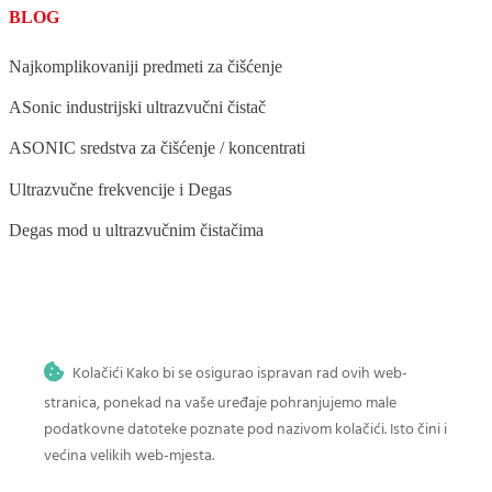
BLOG
Najkomplikovaniji predmeti za čišćenje
ASonic industrijski ultrazvučni čistač
ASONIC sredstva za čišćenje / koncentrati
Ultrazvučne frekvencije i Degas
Degas mod u ultrazvučnim čistačima
BLOG
Kolačići Kako bi se osigurao ispravan rad ovih web-
Ultrazvučno čišćenje stomatoloških instrumenata
stranica, ponekad na vaše uređaje pohranjujemo male
Ultrazvučno čišćenje povrća i voća
podatkovne datoteke poznate pod nazivom kolačići. Isto čini i
većina velikih web-mjesta.
Ultrazvučno čišćenje četkica za šminku