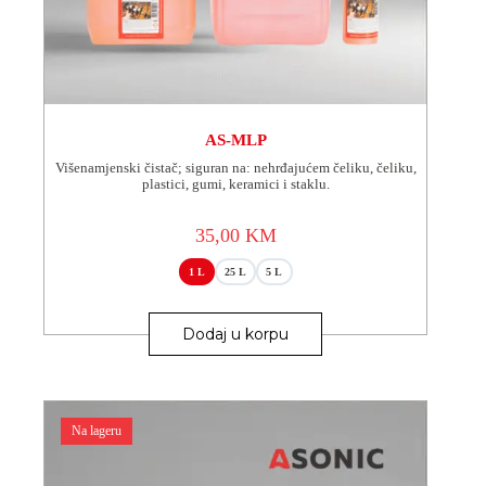
AS-MLP
Višenamjenski čistač; siguran na: nehrđajućem čeliku, čeliku,
plastici, gumi, keramici i staklu.
35,00
KM
1 L
25 L
5 L
Ovaj
proizvod
Dodaj u korpu
ima
više
varijanti.
Opcije
se
Na lageru
mogu
odabrati
na