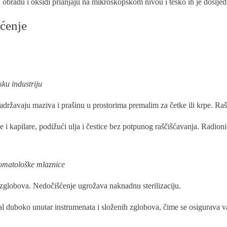
za obradu i oksidi prianjaju na mikroskopskom nivou i teško ih je dosljed
šćenje
ku industriju
adržavaju maziva i prašinu u prostorima premalim za četke ili krpe. Ra
i kapilare, podižući ulja i čestice bez potpunog raščišćavanja. Radioni
stomatološke mlaznice
 i zglobova. Nedočišćenje ugrožava naknadnu sterilizaciju.
al duboko unutar instrumenata i složenih zglobova, čime se osigurava va