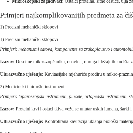
Mikroskopski zagađivači:
Ostalci proteina, sitne čestice, ulja 
Primjeri najkomplikovanijih predmeta za či
1) Precizni mehanički sklopovi
1) Precizni mehanički sklopovi
Primjeri: mehanizmi satova, komponente za zrakoplovstvo i automobils
Izazov:
Desetine mikro-zupčanika, osovina, opruga i ležajnih kućišta z
Ultrazvučno rješenje:
Kavitasijske mjehuriće prodiru u mikro-praznine 
2) Medicinski i hirurški instrumenti
Primjeri: laparoskopski instrumenti, pincete, ortopedski instrumenti, 
Izazov:
Proteini krvi i ostaci tkiva vežu se unutar uskih lumena, šarki
Ultrazvučno rješenje:
Kontrolirana kavitacija uklanja biološki materij