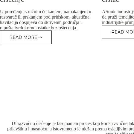
U poređenju s ručnim četkanjem, namakanjem u
ASonic industrijs
rastvarač ili prskanjem pod pritiskom, akustična
da pruži temeljit
kavitacija dospijeva do skrivenih područja i
industrijske prim
otpušta tvrdokorne ostatke bez oštećenja.
READ MO
AS
READ MORE
NAJKOMPLIKOVANIJI
IN
PREDMETI
UL
ZA
ČI
ČIŠĆENJE
Ultrazvučno čišćenje je fascinantan proces koji koristi zvučne t
prljavštinu i masnoću, a istovremeno je nježan prema osjetljivim pr