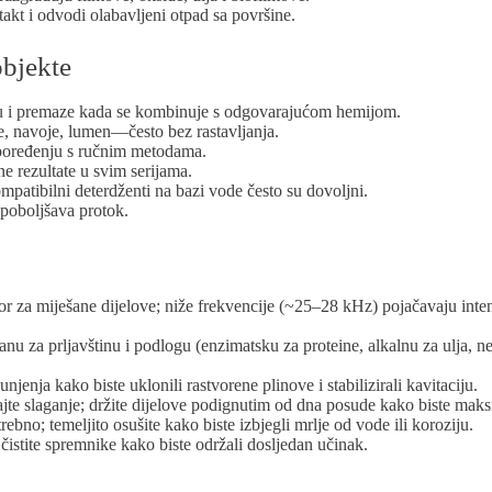
akt i odvodi olabavljeni otpad sa površine.
objekte
iku i premaze kada se kombinuje s odgovarajućom hemijom.
, navoje, lumen—često bez rastavljanja.
u poređenju s ručnim metodama.
e rezultate u svim serijama.
patibilni deterdženti na bazi vode često su dovoljni.
 poboljšava protok.
r za miješane dijelove; niže frekvencije (~25–28 kHz) pojačavaju intenz
u za prljavštinu i podlogu (enzimatsku za proteine, alkalnu za ulja, neu
jenja kako biste uklonili rastvorene plinove i stabilizirali kavitaciju.
vajte slaganje; držite dijelove podignutim od dna posude kako biste maksi
no; temeljito osušite kako biste izbjegli mrlje od vode ili koroziju.
 čistite spremnike kako biste održali dosljedan učinak.