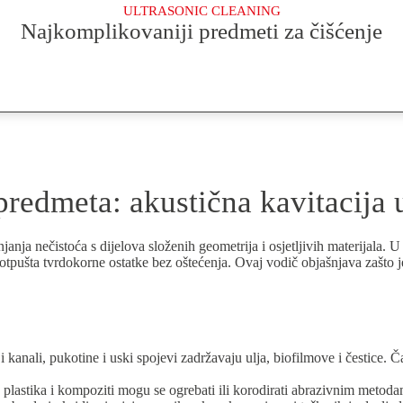
ULTRASONIC CLEANING
Najkomplikovaniji predmeti za čišćenje
predmeta: akustična kavitacija u
lanjanja nečistoća s dijelova složenih geometrija i osjetljivih materijal
tpušta tvrdokorne ostatke bez oštećenja. Ovaj vodič objašnjava zašto je 
nji kanali, pukotine i uski spojevi zadržavaju ulja, biofilmove i čestic
, plastika i kompoziti mogu se ogrebati ili korodirati abrazivnim metod