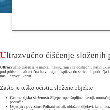
Ultrazvučno čišćenje složenih 
Ultrazvučno čišćenje
je najbrži, najsigurniji i najdosljedniji način uk
pod pritiskom,
akustična kavitacija
dospijeva do skrivenih područja i o
imaju najveću korist.
Zašto je teško očistiti složene objekte
Geometrijska složenost:
Slijepe rupe, šupljine, navoji, unutraš
područja.
Osjetljive površine:
Polirani metali, obloženi dijelovi, keramika