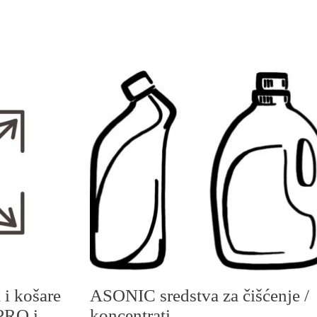
 i košare
ASONIC sredstva za čišćenje /
PRO i
koncentrati