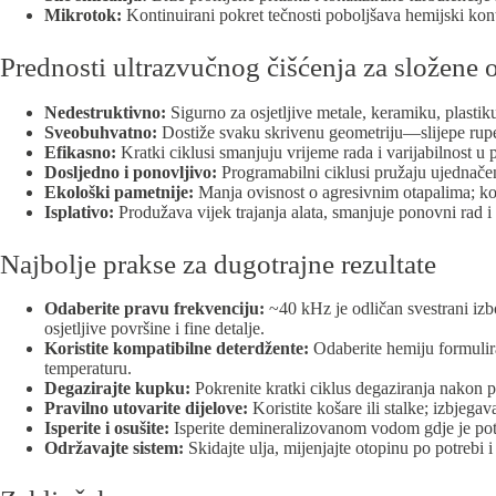
Mikrotok:
Kontinuirani pokret tečnosti poboljšava hemijski kont
Prednosti ultrazvučnog čišćenja za složene 
Nedestruktivno:
Sigurno za osjetljive metale, keramiku, plast
Sveobuhvatno:
Dostiže svaku skrivenu geometriju—slijepe rupe
Efikasno:
Kratki ciklusi smanjuju vrijeme rada i varijabilnost 
Dosljedno i ponovljivo:
Programabilni ciklusi pružaju ujednačen
Ekološki pametnije:
Manja ovisnost o agresivnim otapalima; kom
Isplativo:
Produžava vijek trajanja alata, smanjuje ponovni rad i
Najbolje prakse za dugotrajne rezultate
Odaberite pravu frekvenciju:
~40 kHz je odličan svestrani izbo
osjetljive površine i fine detalje.
Koristite kompatibilne deterdžente:
Odaberite hemiju formuliran
temperaturu.
Degazirajte kupku:
Pokrenite kratki ciklus degaziranja nakon pun
Pravilno utovarite dijelove:
Koristite košare ili stalke; izbjega
Isperite i osušite:
Isperite demineralizovanom vodom gdje je potreb
Održavajte sistem:
Skidajte ulja, mijenjajte otopinu po potrebi i