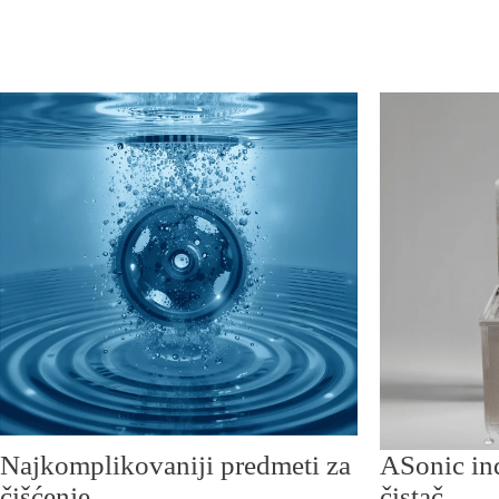
Najkomplikovaniji predmeti za
ASonic ind
čišćenje
čistač