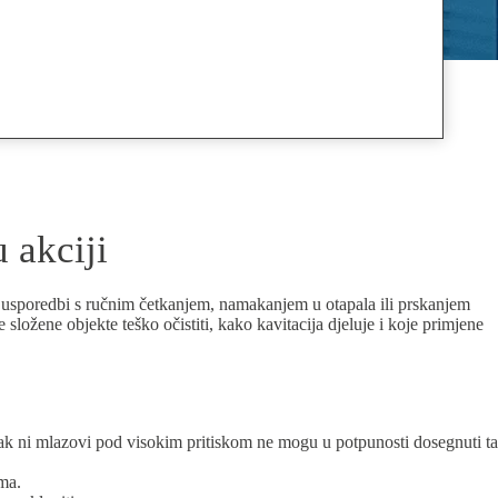
 akciji
a. U usporedbi s ručnim četkanjem, namakanjem u otapala ili prskanjem
složene objekte teško očistiti, kako kavitacija djeluje i koje primjene
e. Čak ni mlazovi pod visokim pritiskom ne mogu u potpunosti dosegnuti ta
ama.