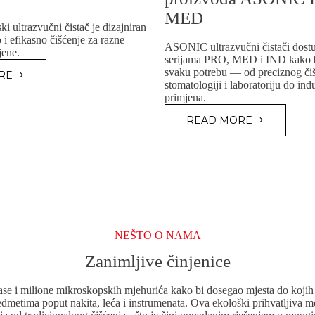
MED
ki ultrazvučni čistač je dizajniran
o i efikasno čišćenje za razne
ASONIC ultrazvučni čistači dostu
jene.
serijama PRO, MED i IND kako bi
svaku potrebu — od preciznog či
RE
ONIC
stomatologiji i laboratoriju do indu
DUSTRIJSKI
primjena.
TRAZVUČNI
STAČ
READ MORE
DIMENZIJE
REZERVOARA
I
KOŠARE
PROIZVODA
ASONIC
PRO
I
MED
NEŠTO O NAMA
Zanimljive činjenice
alase i milione mikroskopskih mjehurića kako bi dosegao mjesta do koji
edmetima poput nakita, leća i instrumenata. Ova ekološki prihvatljiva 