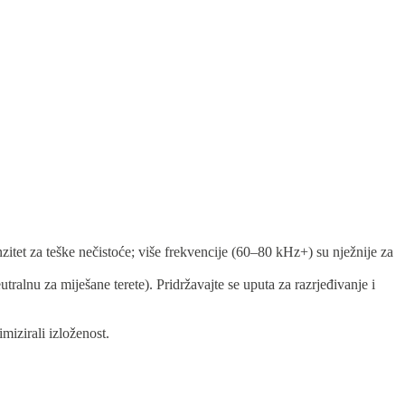
itet za teške nečistoće; više frekvencije (60–80 kHz+) su nježnije za
tralnu za miješane terete). Pridržavajte se uputa za razrjeđivanje i
mizirali izloženost.