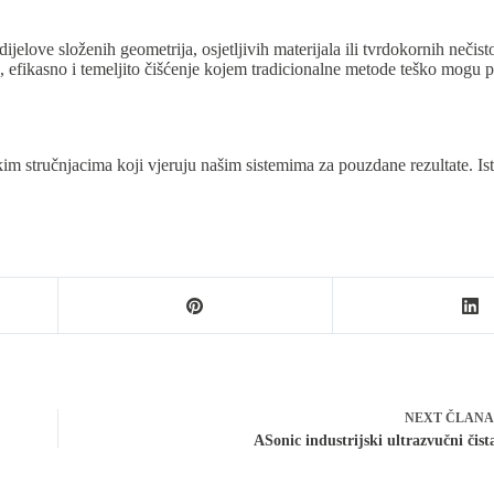
 dijelove složenih geometrija, osjetljivih materijala ili tvrdokornih neč
o, efikasno i temeljito čišćenje kojem tradicionalne metode teško mogu pa
kim stručnjacima koji vjeruju našim sistemima za pouzdane rezultate. Is
NEXT
ČLAN
ASonic industrijski ultrazvučni čist