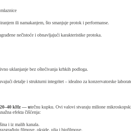
,
mlaznice
iranjem ili namakanjem, što smanjuje protok i performanse.
ugrađene nečistoće i obnavljajući karakteristike protoka.
tivno uklanjanje bez oštećivanja krhkih podloga.
jući detalje i strukturni integritet – idealno za konzervatorske laborato
20–40 kHz — u
tečnu kupku. Ovi valovi stvaraju milione mikroskopskih
snažna efekta čišćenja:
ina i iz malih kanala.
razgrađuju filmove, okside, ulja i biofilmove.