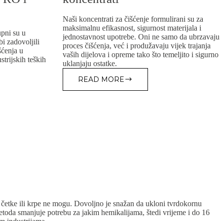
Naši koncentrati za čišćenje formulirani su za
maksimalnu efikasnost, sigurnost materijala i
pni su u
jednostavnost upotrebe. Oni ne samo da ubrzavaju
 zadovoljili
proces čišćenja, već i produžavaju vijek trajanja
šćenja u
vaših dijelova i opreme tako što temeljito i sigurno
strijskih teških
uklanjaju ostatke.
READ MORE
ASONIC
SREDSTVA
ZA
ČIŠĆENJE
/
KONCENTRATI
h četke ili krpe ne mogu. Dovoljno je snažan da ukloni tvrdokornu
metoda smanjuje potrebu za jakim hemikalijama, štedi vrijeme i do 16