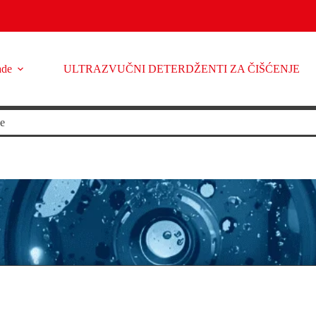
ade
ULTRAZVUČNI DETERDŽENTI ZA ČIŠĆENJE
je