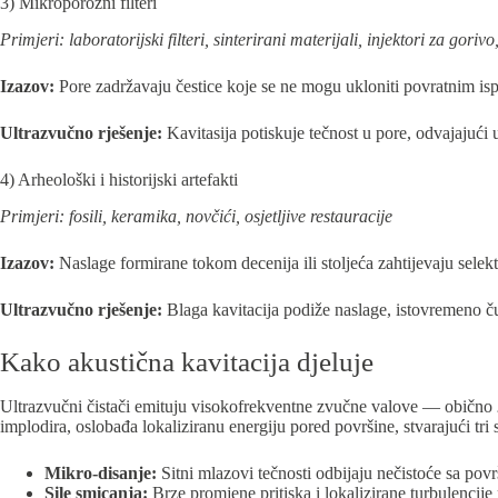
3) Mikroporozni filteri
Primjeri: laboratorijski filteri, sinterirani materijali, injektori za gorivo
Izazov:
Pore zadržavaju čestice koje se ne mogu ukloniti povratnim isp
Ultrazvučno rješenje:
Kavitasija potiskuje tečnost u pore, odvajajući 
4) Arheološki i historijski artefakti
Primjeri: fosili, keramika, novčići, osjetljive restauracije
Izazov:
Naslage formirane tokom decenija ili stoljeća zahtijevaju selek
Ultrazvučno rješenje:
Blaga kavitacija podiže naslage, istovremeno čuva
Kako akustična kavitacija djeluje
Ultrazvučni čistači emituju visokofrekventne zvučne valove — obično
implodira, oslobađa lokaliziranu energiju pored površine, stvarajući tri 
Mikro-disanje:
Sitni mlazovi tečnosti odbijaju nečistoće sa površ
Sile smicanja:
Brze promjene pritiska i lokalizirane turbulencije 