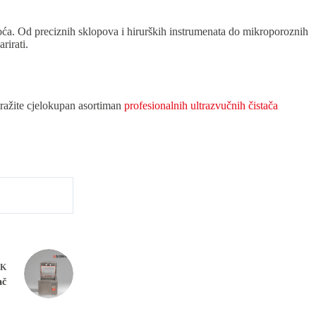
istoća. Od preciznih sklopova i hirurških instrumenata do mikroporoznih
rirati.
tražite cjelokupan asortiman
profesionalnih ultrazvučnih čistača
AK
ač