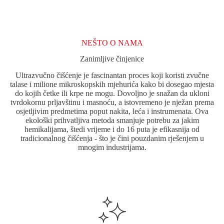
NEŠTO O NAMA
Zanimljive činjenice
Ultrazvučno čišćenje je fascinantan proces koji koristi zvučne
talase i milione mikroskopskih mjehurića kako bi dosegao mjesta
do kojih četke ili krpe ne mogu. Dovoljno je snažan da ukloni
tvrdokornu prljavštinu i masnoću, a istovremeno je nježan prema
osjetljivim predmetima poput nakita, leća i instrumenata. Ova
ekološki prihvatljiva metoda smanjuje potrebu za jakim
hemikalijama, štedi vrijeme i do 16 puta je efikasnija od
tradicionalnog čišćenja - što je čini pouzdanim rješenjem u
mnogim industrijama.