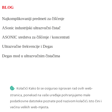
BLOG
Najkomplikovaniji predmeti za čišćenje
ASonic industrijski ultrazvučni čistač
ASONIC sredstva za čišćenje / koncentrati
Ultrazvučne frekvencije i Degas
Degas mod u ultrazvučnim čistačima
BLOG
Kolačići Kako bi se osigurao ispravan rad ovih web-
Ultrazvučno čišćenje stomatoloških instrumenata
stranica, ponekad na vaše uređaje pohranjujemo male
Ultrazvučno čišćenje povrća i voća
podatkovne datoteke poznate pod nazivom kolačići. Isto čini i
većina velikih web-mjesta.
Ultrazvučno čišćenje četkica za šminku