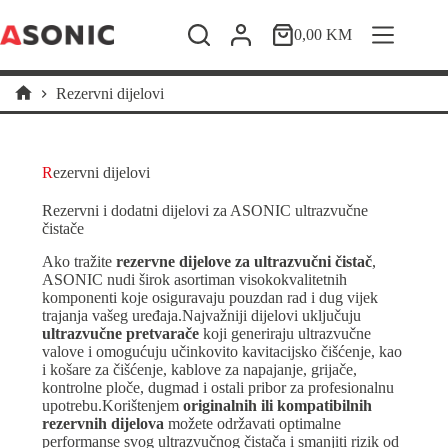
Skip
to
0,00
KM
Shopping
content
cart
Rezervni dijelovi
Home
Rezervni dijelovi
Rezervni i dodatni dijelovi za ASONIC ultrazvučne
čistače
Ako tražite
rezervne dijelove za ultrazvučni čistač
,
ASONIC nudi širok asortiman visokokvalitetnih
komponenti koje osiguravaju pouzdan rad i dug vijek
trajanja vašeg uređaja.Najvažniji dijelovi uključuju
ultrazvučne pretvarače
koji generiraju ultrazvučne
valove i omogućuju učinkovito kavitacijsko čišćenje, kao
i košare za čišćenje, kablove za napajanje, grijače,
kontrolne ploče, dugmad i ostali pribor za profesionalnu
upotrebu.Korištenjem
originalnih ili kompatibilnih
rezervnih dijelova
možete održavati optimalne
performanse svog ultrazvučnog čistača i smanjiti rizik od