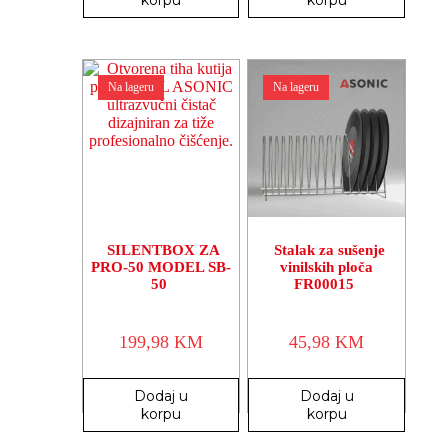
korpu
korpu
Na lageru
Na lageru
SILENTBOX ZA
Stalak za sušenje
PRO-50 MODEL SB-
vinilskih ploča
50
FR00015
199,98
KM
45,98
KM
Dodaj u
Dodaj u
korpu
korpu