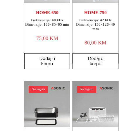
HOME-650
HOME-750
Frekvencija:
40 kHz
Frekvencija:
42 kHz
Dimenzije:
160×85×65 mm
Dimenzije:
150×126×40
mm
75,00
KM
80,00
KM
Dodaj u
Dodaj u
korpu
korpu
Na lageru
Na lageru