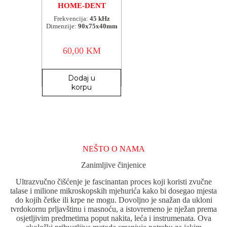
HOME-DENT
Frekvencija:
45 kHz
Dimenzije:
90x75x40mm
60,00
KM
Dodaj u
korpu
NEŠTO O NAMA
Zanimljive činjenice
Ultrazvučno čišćenje je fascinantan proces koji koristi zvučne
talase i milione mikroskopskih mjehurića kako bi dosegao mjesta
do kojih četke ili krpe ne mogu. Dovoljno je snažan da ukloni
tvrdokornu prljavštinu i masnoću, a istovremeno je nježan prema
osjetljivim predmetima poput nakita, leća i instrumenata. Ova