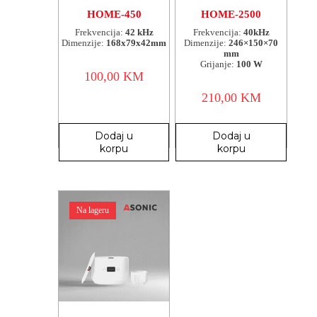
HOME-450
HOME-2500
Frekvencija:
42 kHz
Frekvencija:
40kHz
Dimenzije:
168x79x42mm
Dimenzije:
246×150×70
mm
Grijanje:
100 W
100,00
KM
210,00
KM
Dodaj u
Dodaj u
korpu
korpu
Na lageru