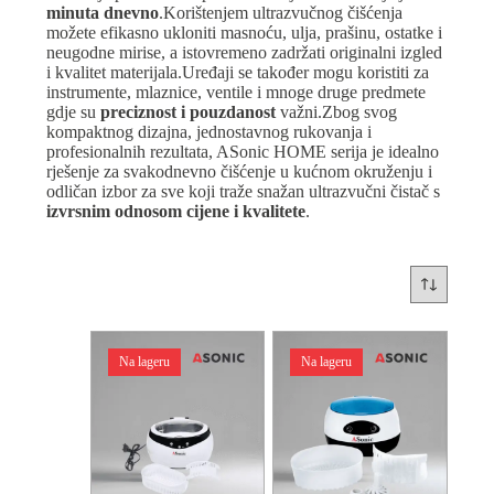
minuta dnevno
.Korištenjem ultrazvučnog čišćenja
možete efikasno ukloniti masnoću, ulja, prašinu, ostatke i
neugodne mirise, a istovremeno zadržati originalni izgled
i kvalitet materijala.Uređaji se također mogu koristiti za
instrumente, mlaznice, ventile i mnoge druge predmete
gdje su
preciznost i pouzdanost
važni.Zbog svog
kompaktnog dizajna, jednostavnog rukovanja i
profesionalnih rezultata, ASonic HOME serija je idealno
rješenje za svakodnevno čišćenje u kućnom okruženju i
odličan izbor za sve koji traže snažan ultrazvučni čistač s
izvrsnim odnosom cijene i kvalitete
.
Na lageru
Na lageru