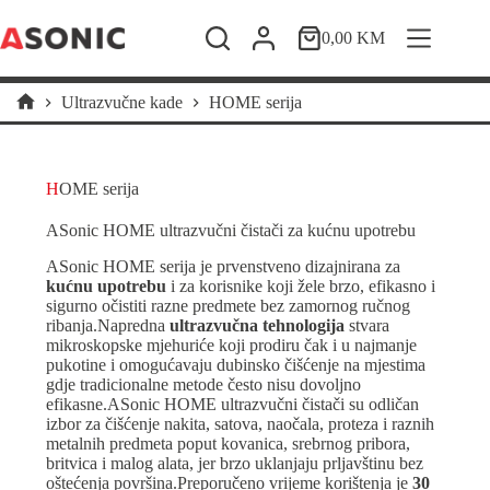
Skip
to
0,00
KM
Shopping
content
cart
Ultrazvučne kade
HOME serija
Home
HOME serija
ASonic HOME ultrazvučni čistači za kućnu upotrebu
ASonic HOME serija je prvenstveno dizajnirana za
kućnu upotrebu
i za korisnike koji žele brzo, efikasno i
sigurno očistiti razne predmete bez zamornog ručnog
ribanja.Napredna
ultrazvučna tehnologija
stvara
mikroskopske mjehuriće koji prodiru čak i u najmanje
pukotine i omogućavaju dubinsko čišćenje na mjestima
gdje tradicionalne metode često nisu dovoljno
efikasne.ASonic HOME ultrazvučni čistači su odličan
izbor za čišćenje nakita, satova, naočala, proteza i raznih
metalnih predmeta poput kovanica, srebrnog pribora,
britvica i malog alata, jer brzo uklanjaju prljavštinu bez
oštećenja površina.Preporučeno vrijeme korištenja je
30