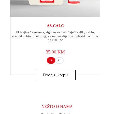
AS-CALC
Uklanjivač kamenca; siguran za: nehrđajući čelik, staklo,
keramiku, titanij, mesing, kromirane dijelove i plastike otporne
na kiseline
35,00
KM
1 L
5 L
Ovaj
proizvod
Dodaj u korpu
ima
više
varijanti.
Opcije
se
mogu
odabrati
NEŠTO O NAMA
na
stranici