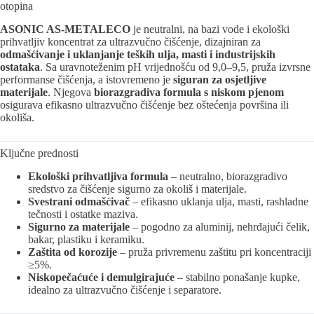
otopina
ASONIC AS-METALECO
je neutralni, na bazi vode i ekološki
prihvatljiv koncentrat za ultrazvučno čišćenje, dizajniran za
odmašćivanje i uklanjanje teških ulja, masti i industrijskih
ostataka
. Sa uravnoteženim pH vrijednošću od 9,0–9,5, pruža izvrsne
performanse čišćenja, a istovremeno je
siguran za osjetljive
materijale
. Njegova
biorazgradiva formula s niskom pjenom
osigurava efikasno ultrazvučno čišćenje bez oštećenja površina ili
okoliša.
Ključne prednosti
Ekološki prihvatljiva formula
– neutralno, biorazgradivo
sredstvo za čišćenje sigurno za okoliš i materijale.
Svestrani odmašćivač
– efikasno uklanja ulja, masti, rashladne
tečnosti i ostatke maziva.
Sigurno za materijale
– pogodno za aluminij, nehrđajući čelik,
bakar, plastiku i keramiku.
Zaštita od korozije
– pruža privremenu zaštitu pri koncentraciji
≥5%.
Niskopečaćuće i demulgirajuće
– stabilno ponašanje kupke,
idealno za ultrazvučno čišćenje i separatore.