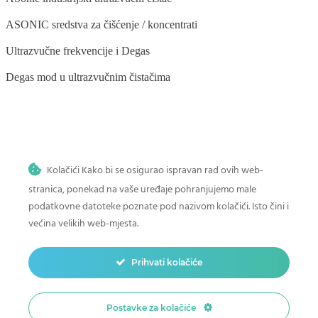
ASONIC sredstva za čišćenje / koncentrati
Ultrazvučne frekvencije i Degas
Degas mod u ultrazvučnim čistačima
BLOG
Kolačići Kako bi se osigurao ispravan rad ovih web-
Ultrazvučno čišćenje stomatoloških instrumenata
stranica, ponekad na vaše uređaje pohranjujemo male
Ultrazvučno čišćenje povrća i voća
podatkovne datoteke poznate pod nazivom kolačići. Isto čini i
većina velikih web-mjesta.
Ultrazvučno čišćenje četkica za šminku
Kako očistiti dječje igračke u ultrazvučnom čistaču
Prihvati kolačiće
Ultrazvučno čišćenje u auto-moto industriji
Postavke za kolačiće