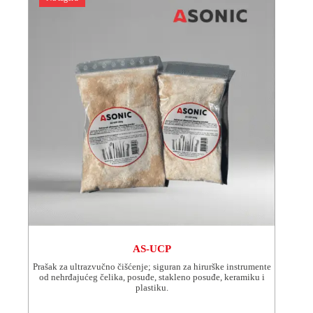
mogu
odabrati
na
stranici
proizvoda.
AS-UCP
Prašak za ultrazvučno čišćenje; siguran za hirurške instrumente
od nehrđajućeg čelika, posuđe, stakleno posuđe, keramiku i
plastiku.