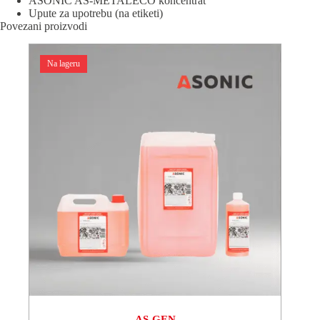
ASONIC AS-METALECO koncentrat
Upute za upotrebu (na etiketi)
Povezani proizvodi
Na lageru
AS-GEN