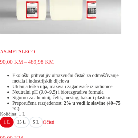
AS-METALECO
Raspon
90,00
KM
489,98
KM
–
cijena:
od
Ekološki prihvatljiv ultrazvučni čistač za odmašćivanje
90,00 KM
metala i industrijskih dijelova
do
Uklanja teška ulja, maziva i zagađivače iz radionice
489,98 KM
Neutralni pH (9,0–9,5) i biorazgradiva formula
Sigurno za aluminij, čelik, mesing, bakar i plastiku
Preporučena razrjeđenost:
2% u vodi iz slavine (40–75
°C)
Količina
: 1 L
Očisti
1 L
25 L
5 L