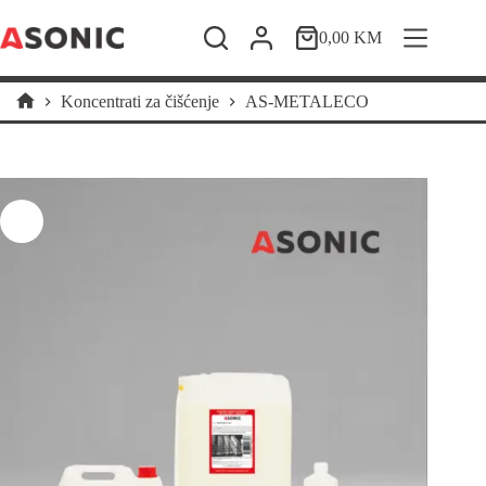
Skip
to
0,00
KM
Shopping
content
cart
Koncentrati za čišćenje
AS-METALECO
Home