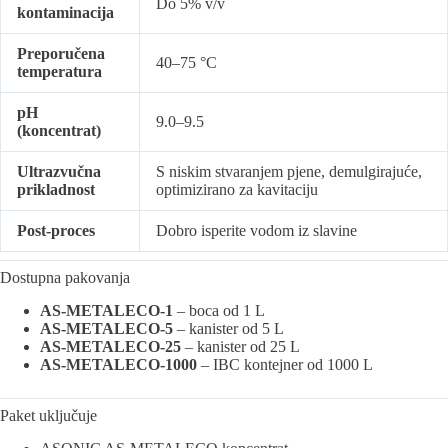
Do 5% v/v
kontaminacija
Preporučena
40–75 °C
temperatura
pH
9.0–9.5
(koncentrat)
Ultrazvučna
S niskim stvaranjem pjene, demulgirajuće,
prikladnost
optimizirano za kavitaciju
Post-proces
Dobro isperite vodom iz slavine
Dostupna pakovanja
AS-METALECO-1
– boca od 1 L
AS-METALECO-5
– kanister od 5 L
AS-METALECO-25
– kanister od 25 L
AS-METALECO-1000
– IBC kontejner od 1000 L
Paket uključuje