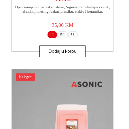
Opće namjene i za teške uslove; Sigurno za nehrđajući čelik,
aluminij, mesing, bakar, plastiku, staklo i keramiku.
35,00
KM
1 L
25 L
5 L
Ovaj
proizvod
Dodaj u korpu
ima
više
varijanti.
Opcije
se
Na lageru
mogu
odabrati
na
stranici
proizvoda.