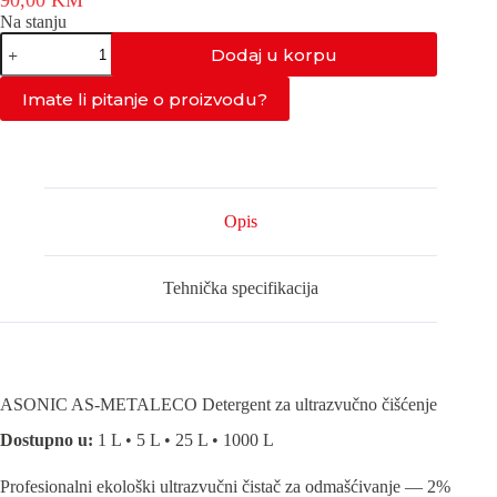
90,00
KM
Na stanju
AS-
Dodaj u korpu
METALECO
količina
Imate li pitanje o proizvodu?
Opis
Tehnička specifikacija
ASONIC AS-METALECO Detergent za ultrazvučno čišćenje
Dostupno u:
1 L • 5 L • 25 L • 1000 L
Profesionalni ekološki ultrazvučni čistač za odmašćivanje — 2%