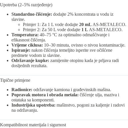
Upotreba (2–5% razrjeđenje)
Standardno čišćenje:
dodajte 2% koncentrata u vodu iz
slavine.
Primjer 1: Za 1 L vode dodajte
20 mL
AS-METALECO.
Primjer 2: Za 50 L vode dodajte
1 L
AS-METALECO.
Temperatura:
40–75 °C za optimalno odmašćivanje i
efikasnost čišćenja.
Vrijeme ciklusa:
10–30 minuta, ovisno o nivou kontaminacije.
Ispiranje:
nakon čišćenja temeljito isperite sve očišćene
predmete vodom iz slavine.
Održavanje kupke:
zamijenite otopinu kada je prljava radi
dosljednih rezultata.
Tipične primjene
Radionice:
održavanje kamiona i građevinskih mašina.
Popravak motora i obrada metala:
čišćenje ulja, maziva i
ostataka sa komponenti.
Industrijska upotreba:
mašinstvo, pogoni za kaljenje i radovi
na održavanju.
Kompatibilnost materijala i sigurnost