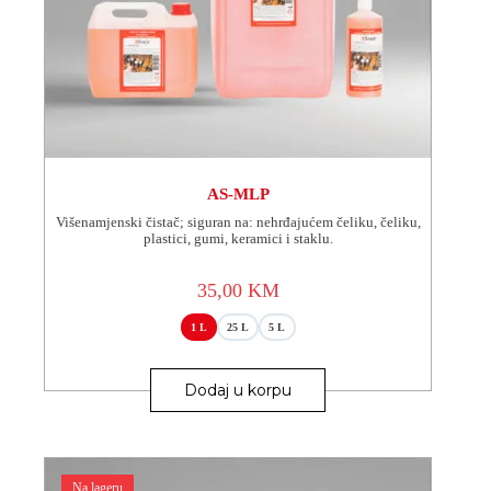
AS-MLP
Višenamjenski čistač; siguran na: nehrđajućem čeliku, čeliku,
plastici, gumi, keramici i staklu.
35,00
KM
1 L
25 L
5 L
Ovaj
proizvod
Dodaj u korpu
ima
više
varijanti.
Opcije
se
Na lageru