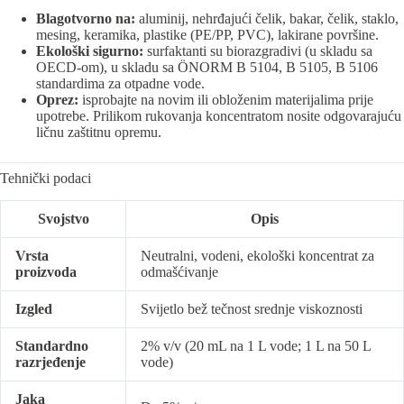
Blagotvorno na:
aluminij, nehrđajući čelik, bakar, čelik, staklo,
mesing, keramika, plastike (PE/PP, PVC), lakirane površine.
Ekološki sigurno:
surfaktanti su biorazgradivi (u skladu sa
OECD-om), u skladu sa ÖNORM B 5104, B 5105, B 5106
standardima za otpadne vode.
Oprez:
isprobajte na novim ili obloženim materijalima prije
upotrebe. Prilikom rukovanja koncentratom nosite odgovarajuću
ličnu zaštitnu opremu.
Tehnički podaci
Svojstvo
Opis
Vrsta
Neutralni, vodeni, ekološki koncentrat za
proizvoda
odmašćivanje
Izgled
Svijetlo bež tečnost srednje viskoznosti
Standardno
2% v/v (20 mL na 1 L vode; 1 L na 50 L
razrjeđenje
vode)
Jaka