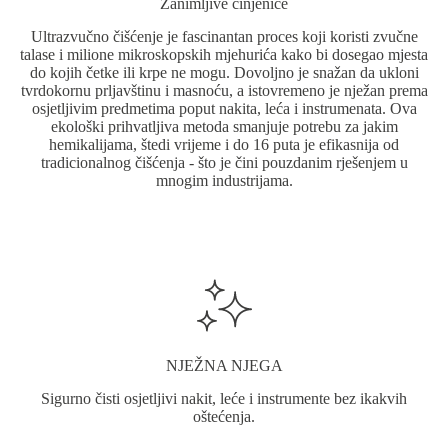
Zanimljive činjenice
proizvoda.
Ultrazvučno čišćenje je fascinantan proces koji koristi zvučne
talase i milione mikroskopskih mjehurića kako bi dosegao mjesta
do kojih četke ili krpe ne mogu. Dovoljno je snažan da ukloni
tvrdokornu prljavštinu i masnoću, a istovremeno je nježan prema
osjetljivim predmetima poput nakita, leća i instrumenata. Ova
ekološki prihvatljiva metoda smanjuje potrebu za jakim
hemikalijama, štedi vrijeme i do 16 puta je efikasnija od
tradicionalnog čišćenja - što je čini pouzdanim rješenjem u
mnogim industrijama.
NJEŽNA NJEGA
Sigurno čisti osjetljivi nakit, leće i instrumente bez ikakvih
oštećenja.