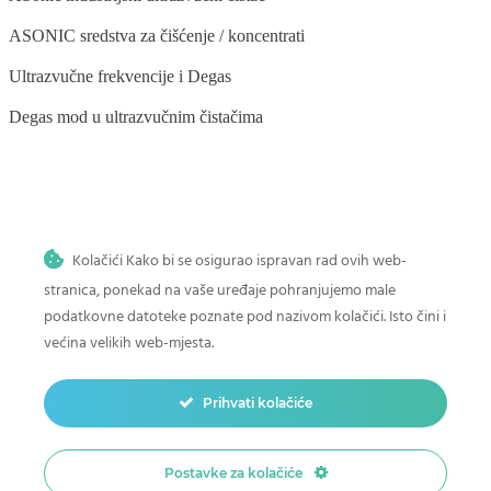
ASONIC sredstva za čišćenje / koncentrati
Ultrazvučne frekvencije i Degas
Degas mod u ultrazvučnim čistačima
BLOG
Kolačići Kako bi se osigurao ispravan rad ovih web-
Ultrazvučno čišćenje stomatoloških instrumenata
stranica, ponekad na vaše uređaje pohranjujemo male
Ultrazvučno čišćenje povrća i voća
podatkovne datoteke poznate pod nazivom kolačići. Isto čini i
većina velikih web-mjesta.
Ultrazvučno čišćenje četkica za šminku
Kako očistiti dječje igračke u ultrazvučnom čistaču
Prihvati kolačiće
Ultrazvučno čišćenje u auto-moto industriji
Postavke za kolačiće