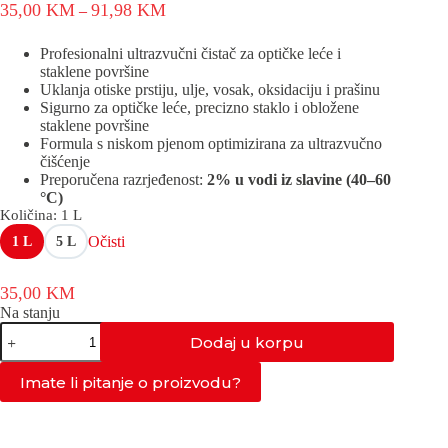
Raspon
35,00
KM
91,98
KM
–
cijena:
od
Profesionalni ultrazvučni čistač za optičke leće i
35,00 KM
staklene površine
do
Uklanja otiske prstiju, ulje, vosak, oksidaciju i prašinu
91,98 KM
Sigurno za optičke leće, precizno staklo i obložene
staklene površine
Formula s niskom pjenom optimizirana za ultrazvučno
čišćenje
Preporučena razrjeđenost:
2% u vodi iz slavine (40–60
°C)
Količina
: 1 L
Očisti
1 L
5 L
35,00
KM
Na stanju
AS-
Dodaj u korpu
OPT
količina
Imate li pitanje o proizvodu?