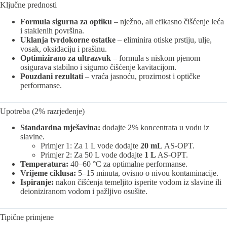
Ključne prednosti
Formula sigurna za optiku
– nježno, ali efikasno čišćenje leća
i staklenih površina.
Uklanja tvrdokorne ostatke
– eliminira otiske prstiju, ulje,
vosak, oksidaciju i prašinu.
Optimizirano za ultrazvuk
– formula s niskom pjenom
osigurava stabilno i sigurno čišćenje kavitacijom.
Pouzdani rezultati
– vraća jasnoću, prozirnost i optičke
performanse.
Upotreba (2% razrjeđenje)
Standardna mješavina:
dodajte 2% koncentrata u vodu iz
slavine.
Primjer 1: Za 1 L vode dodajte
20 mL
AS-OPT.
Primjer 2: Za 50 L vode dodajte
1 L
AS-OPT.
Temperatura:
40–60 °C za optimalne performanse.
Vrijeme ciklusa:
5–15 minuta, ovisno o nivou kontaminacije.
Ispiranje:
nakon čišćenja temeljito isperite vodom iz slavine ili
deioniziranom vodom i pažljivo osušite.
Tipične primjene