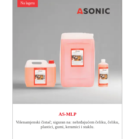
se
Na lageru
mogu
odabrati
na
stranici
proizvoda.
AS-MLP
Višenamjenski čistač; siguran na: nehrđajućem čeliku, čeliku,
plastici, gumi, keramici i staklu.