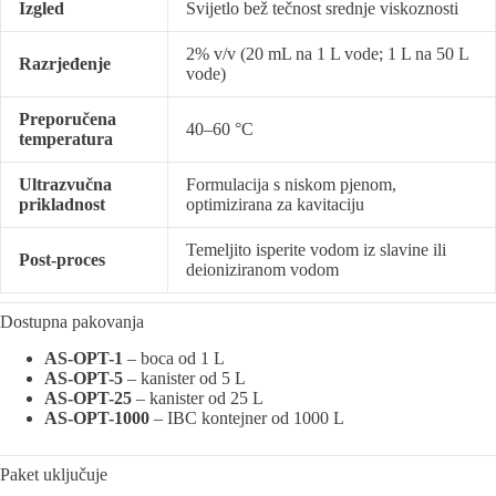
Izgled
Svijetlo bež tečnost srednje viskoznosti
2% v/v (20 mL na 1 L vode; 1 L na 50 L
Razrjeđenje
vode)
Preporučena
40–60 °C
temperatura
Ultrazvučna
Formulacija s niskom pjenom,
prikladnost
optimizirana za kavitaciju
Temeljito isperite vodom iz slavine ili
Post-proces
deioniziranom vodom
Dostupna pakovanja
AS-OPT-1
– boca od 1 L
AS-OPT-5
– kanister od 5 L
AS-OPT-25
– kanister od 25 L
AS-OPT-1000
– IBC kontejner od 1000 L
Paket uključuje