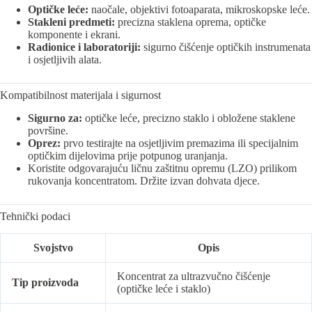
Optičke leće:
naočale, objektivi fotoaparata, mikroskopske leće.
Stakleni predmeti:
precizna staklena oprema, optičke
komponente i ekrani.
Radionice i laboratoriji:
sigurno čišćenje optičkih instrumenata
i osjetljivih alata.
Kompatibilnost materijala i sigurnost
Sigurno za:
optičke leće, precizno staklo i obložene staklene
površine.
Oprez:
prvo testirajte na osjetljivim premazima ili specijalnim
optičkim dijelovima prije potpunog uranjanja.
Koristite odgovarajuću ličnu zaštitnu opremu (LZO) prilikom
rukovanja koncentratom. Držite izvan dohvata djece.
Tehnički podaci
Svojstvo
Opis
Koncentrat za ultrazvučno čišćenje
Tip proizvoda
(optičke leće i staklo)