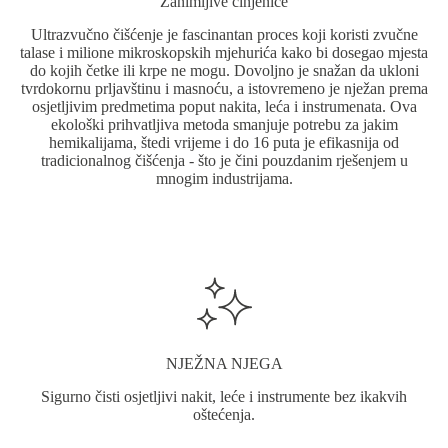
Zanimljive činjenice
proizvoda.
Ultrazvučno čišćenje je fascinantan proces koji koristi zvučne
talase i milione mikroskopskih mjehurića kako bi dosegao mjesta
do kojih četke ili krpe ne mogu. Dovoljno je snažan da ukloni
tvrdokornu prljavštinu i masnoću, a istovremeno je nježan prema
osjetljivim predmetima poput nakita, leća i instrumenata. Ova
ekološki prihvatljiva metoda smanjuje potrebu za jakim
hemikalijama, štedi vrijeme i do 16 puta je efikasnija od
tradicionalnog čišćenja - što je čini pouzdanim rješenjem u
mnogim industrijama.
NJEŽNA NJEGA
Sigurno čisti osjetljivi nakit, leće i instrumente bez ikakvih
oštećenja.