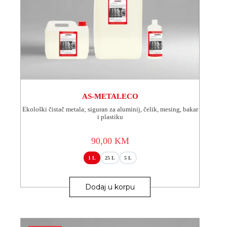
AS-METALECO
Ekološki čistač metala; siguran za aluminij, čelik, mesing, bakar
i plastiku
90,00
KM
1 L
25 L
5 L
Ovaj
proizvod
Dodaj u korpu
ima
više
varijanti.
Opcije