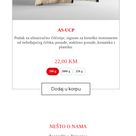
AS-UCP
Prašak za ultrazvučno čišćenje; siguran za hirurške instrumente
od nehrđajućeg čelika, posuđe, stakleno posuđe, keramiku i
plastiku.
22,00
KM
100 g
2000 g
250 g
Ovaj
proizvod
Dodaj u korpu
ima
više
varijanti.
Opcije
se
mogu
odabrati
NEŠTO O NAMA
na
stranici