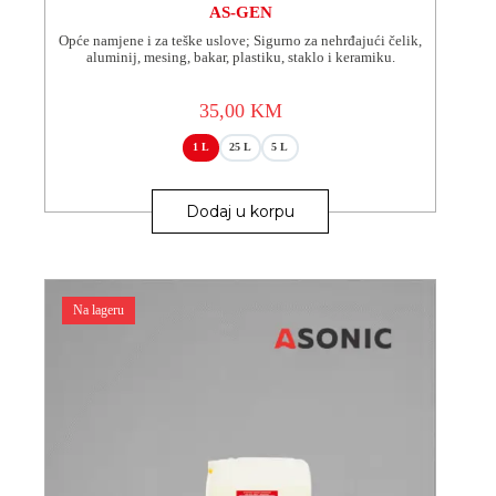
AS-GEN
Opće namjene i za teške uslove; Sigurno za nehrđajući čelik,
aluminij, mesing, bakar, plastiku, staklo i keramiku.
35,00
KM
1 L
25 L
5 L
Ovaj
proizvod
Dodaj u korpu
ima
više
varijanti.
Opcije
se
Na lageru
mogu
odabrati
na
stranici
proizvoda.