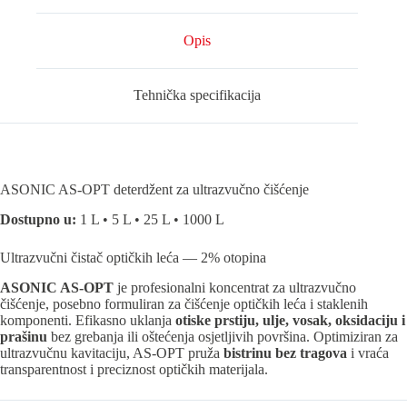
Opis
Tehnička specifikacija
ASONIC AS-OPT deterdžent za ultrazvučno čišćenje
Dostupno u:
1 L • 5 L • 25 L • 1000 L
Ultrazvučni čistač optičkih leća — 2% otopina
ASONIC AS-OPT
je profesionalni koncentrat za ultrazvučno
čišćenje, posebno formuliran za čišćenje optičkih leća i staklenih
komponenti. Efikasno uklanja
otiske prstiju, ulje, vosak, oksidaciju i
prašinu
bez grebanja ili oštećenja osjetljivih površina. Optimiziran za
ultrazvučnu kavitaciju, AS-OPT pruža
bistrinu bez tragova
i vraća
transparentnost i preciznost optičkih materijala.