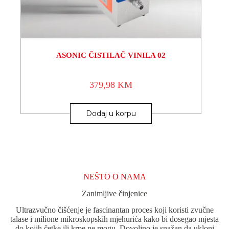
ASONIC ČISTILAČ VINILA 02
379,98
KM
Dodaj u korpu
NEŠTO O NAMA
Zanimljive činjenice
Ultrazvučno čišćenje je fascinantan proces koji koristi zvučne
talase i milione mikroskopskih mjehurića kako bi dosegao mjesta
do kojih četke ili krpe ne mogu. Dovoljno je snažan da ukloni