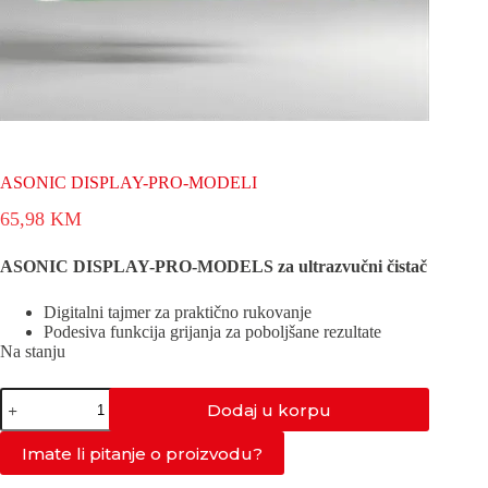
ASONIC DISPLAY-PRO-MODELI
65,98
KM
ASONIC DISPLAY-PRO-MODELS za ultrazvučni čistač
Digitalni tajmer za praktično rukovanje
Podesiva funkcija grijanja za poboljšane rezultate
Na stanju
ASONIC
Dodaj u korpu
DISPLAY-
PRO-
MODELI
Imate li pitanje o proizvodu?
količina