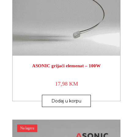
ASONIC grijaći elemenat – 100W
17,98
KM
Dodaj u korpu
Na lageru