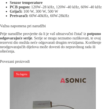
Senzor temperature
PCB pogon:
120W–28 kHz, 120W–40 kHz, 60W–40 kHz
Grijači:
100 W, 300 W, 500 W
Pretvarači:
60W-40kHz, 60W-28kHz
Važna napomena pri narudžbi
Prije narudžbe provjerite da li je vaš ultrazvučni čistač iz
potpuno
odgovarajuće serije
. Serije se mogu neznatno razlikovati, te ovaj
rezervni dio možda neće odgovarati drugim revizijama. Korištenje
neodgovarajućih dijelova može dovesti do nepravilnog rada ili
oštećenja.
Povezani proizvodi
Na lageru