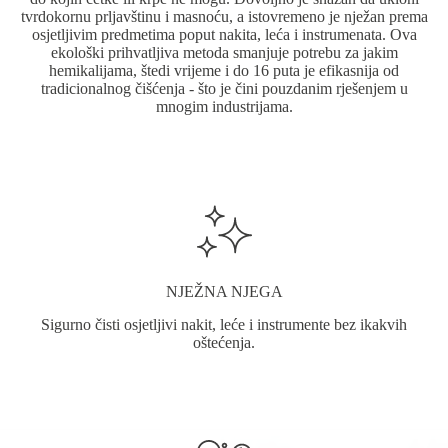
tvrdokornu prljavštinu i masnoću, a istovremeno je nježan prema
osjetljivim predmetima poput nakita, leća i instrumenata. Ova
ekološki prihvatljiva metoda smanjuje potrebu za jakim
hemikalijama, štedi vrijeme i do 16 puta je efikasnija od
tradicionalnog čišćenja - što je čini pouzdanim rješenjem u
mnogim industrijama.
NJEŽNA NJEGA
Sigurno čisti osjetljivi nakit, leće i instrumente bez ikakvih
oštećenja.