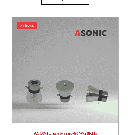
Na lageru
ASONIC pretvarač-60W-28kHz