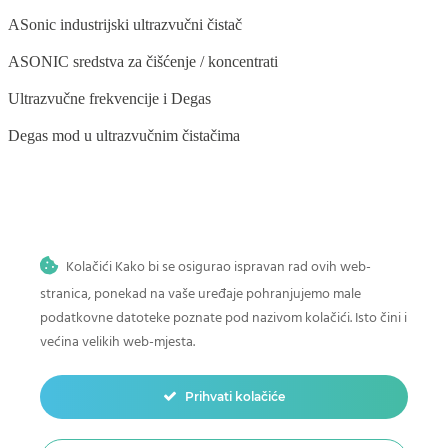
ASonic industrijski ultrazvučni čistač
ASONIC sredstva za čišćenje / koncentrati
Ultrazvučne frekvencije i Degas
Degas mod u ultrazvučnim čistačima
BLOG
Kolačići Kako bi se osigurao ispravan rad ovih web-
Ultrazvučno čišćenje stomatoloških instrumenata
stranica, ponekad na vaše uređaje pohranjujemo male
Ultrazvučno čišćenje povrća i voća
podatkovne datoteke poznate pod nazivom kolačići. Isto čini i
većina velikih web-mjesta.
Ultrazvučno čišćenje četkica za šminku
Kako očistiti dječje igračke u ultrazvučnom čistaču
Prihvati kolačiće
Ultrazvučno čišćenje u auto-moto industriji