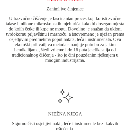
Zanimljive činjenice
Ultrazvučno čišćenje je fascinantan proces koji koristi zvučne
talase i milione mikroskopskih mjehurića kako bi dosegao mjesta
do kojih četke ili krpe ne mogu. Dovoljno je snažan da ukloni
tvrdokornu prljavštinu i masnoću, a istovremeno je nježan prema
osjetljivim predmetima poput nakita, leća i instrumenata. Ova
ekološki prihvatljiva metoda smanjuje potrebu za jakim
hemikalijama, štedi vrijeme i do 16 puta je efikasnija od
tradicionalnog čišćenja - što je čini pouzdanim rješenjem u
mnogim industrijama.
NJEŽNA NJEGA
Sigurno čisti osjetljivi nakit, leće i instrumente bez ikakvih
oštećenja.