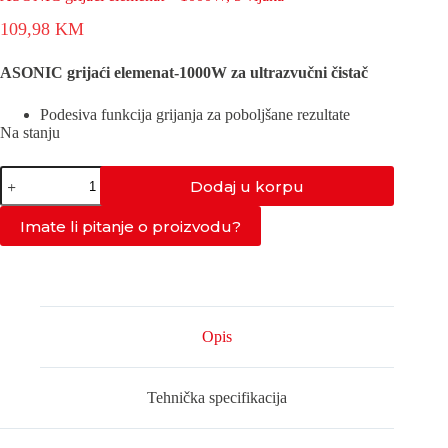
109,98
KM
ASONIC grijaći elemenat-1000W za ultrazvučni čistač
Podesiva funkcija grijanja za poboljšane rezultate
Na stanju
ASONIC
Dodaj u korpu
grijaći
elemenat
-
Imate li pitanje o proizvodu?
1000W,
5
vijaka
količina
Opis
Tehnička specifikacija