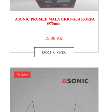
ASONIC PROMED MALA OKRUGLA KORPA
Ø75mm
19,98
KM
Dodaj u korpu
Na lageru