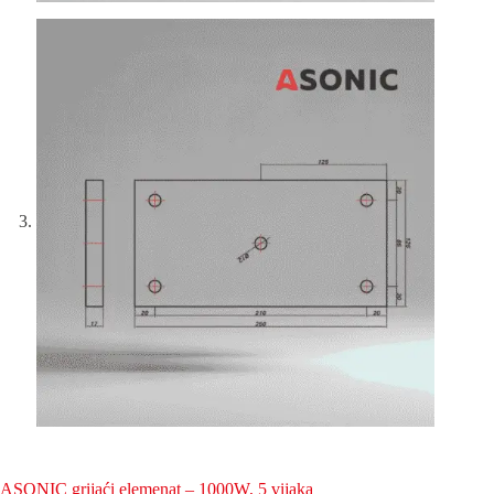
ASONIC grijaći elemenat – 1000W, 5 vijaka