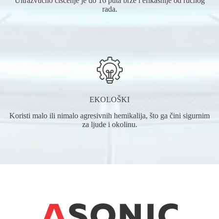
Ultrazvučno čišćenje je do 16 puta brže i efikasnije od ručnog
rada.
EKOLOŠKI
Koristi malo ili nimalo agresivnih hemikalija, što ga čini sigurnim
za ljude i okolinu.