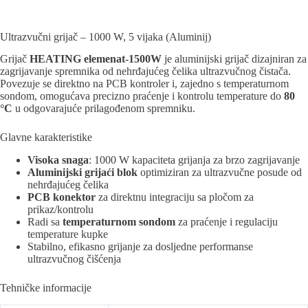
Ultrazvučni grijač – 1000 W, 5 vijaka (Aluminij)
Grijač
HEATING elemenat-1500W
je aluminijski grijač dizajniran za
zagrijavanje spremnika od nehrđajućeg čelika ultrazvučnog čistača.
Povezuje se direktno na PCB kontroler i, zajedno s temperaturnom
sondom, omogućava precizno praćenje i kontrolu temperature do
80
°C
u odgovarajuće prilagođenom spremniku.
Glavne karakteristike
Visoka snaga
: 1000 W kapaciteta grijanja za brzo zagrijavanje
Aluminijski grijaći blok
optimiziran za ultrazvučne posude od
nehrđajućeg čelika
PCB konektor
za direktnu integraciju sa pločom za
prikaz/kontrolu
Radi sa
temperaturnom sondom
za praćenje i regulaciju
temperature kupke
Stabilno, efikasno grijanje za dosljedne performanse
ultrazvučnog čišćenja
Tehničke informacije