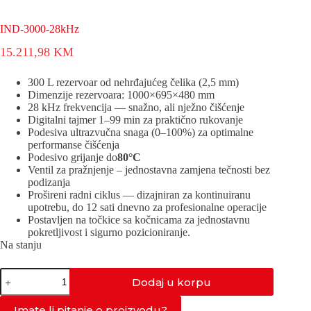
IND-3000-28kHz
15.211,98
KM
300 L rezervoar od nehrđajućeg čelika (2,5 mm)
Dimenzije rezervoara: 1000×695×480 mm
28 kHz frekvencija — snažno, ali nježno čišćenje
Digitalni tajmer 1–99 min za praktično rukovanje
Podesiva ultrazvučna snaga (0–100%) za optimalne
performanse čišćenja
Podesivo grijanje do
80°C
Ventil za pražnjenje – jednostavna zamjena tečnosti bez
podizanja
Prošireni radni ciklus — dizajniran za kontinuiranu
upotrebu, do 12 sati dnevno za profesionalne operacije
Postavljen na točkice sa kočnicama za jednostavnu
pokretljivost i sigurno pozicioniranje.
Na stanju
IND-
Dodaj u korpu
3000-
28kHz
količina
Imate li pitanje o proizvodu?