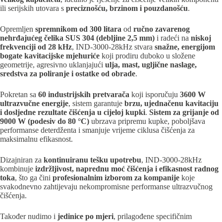
ili serijskih utovara s
preciznošću, brzinom i pouzdanošću
.
Opremljen
spremnikom od 300 litara
od
ručno zavarenog
nehrđajućeg čelika SUS 304 (debljine 2,5 mm)
i radeći na
niskoj
frekvenciji od 28 kHz
, IND-3000-28kHz stvara
snažne, energijom
bogate kavitacijske mjehuriće
koji prodiru duboko u složene
geometrije, agresivno uklanjajući
ulja, mast, ugljične naslage,
sredstva za poliranje i ostatke od obrade
.
Pokretan sa
60 industrijskih pretvarača
koji isporučuju
3600 W
ultrazvučne energije
, sistem garantuje
brzu, ujednačenu kavitaciju
i dosljedne rezultate čišćenja u cijeloj kupki
.
Sistem za grijanje od
9000 W (podesiv do 80 °C)
ubrzava pripremu kupke, poboljšava
performanse deterdženta i smanjuje vrijeme ciklusa čišćenja za
maksimalnu efikasnost.
Dizajniran za
kontinuiranu tešku upotrebu
, IND-3000-28kHz
kombinuje
izdržljivost, naprednu moć čišćenja i efikasnost radnog
toka
, što ga čini
profesionalnim izborom za kompanije
koje
svakodnevno zahtijevaju nekompromisne performanse ultrazvučnog
čišćenja.
Također nudimo i
jedinice po mjeri
, prilagođene specifičnim