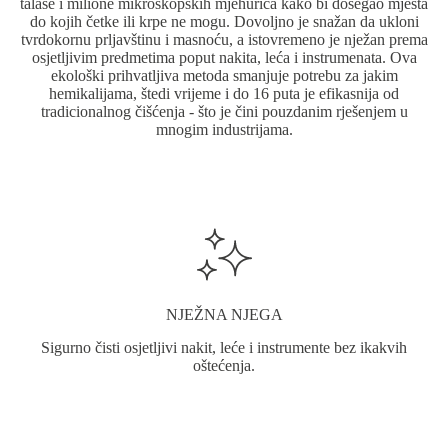
talase i milione mikroskopskih mjehurića kako bi dosegao mjesta
do kojih četke ili krpe ne mogu. Dovoljno je snažan da ukloni
tvrdokornu prljavštinu i masnoću, a istovremeno je nježan prema
osjetljivim predmetima poput nakita, leća i instrumenata. Ova
ekološki prihvatljiva metoda smanjuje potrebu za jakim
hemikalijama, štedi vrijeme i do 16 puta je efikasnija od
tradicionalnog čišćenja - što je čini pouzdanim rješenjem u
mnogim industrijama.
NJEŽNA NJEGA
Sigurno čisti osjetljivi nakit, leće i instrumente bez ikakvih
oštećenja.