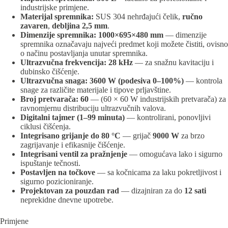
industrijske primjene.
Materijal spremnika:
SUS 304 nehrđajući čelik,
ručno
zavaren
,
debljina 2,5 mm
.
Dimenzije spremnika: 1000×695×480 mm
— dimenzije
spremnika označavaju najveći predmet koji možete čistiti, ovisno
o načinu postavljanja unutar spremnika.
Ultrazvučna frekvencija: 28 kHz
— za snažnu kavitaciju i
dubinsko čišćenje.
Ultrazvučna snaga: 3600 W (podesiva 0–100%)
— kontrola
snage za različite materijale i tipove prljavštine.
Broj pretvarača: 60
— (60 × 60 W industrijskih pretvarača) za
ravnomjernu distribuciju ultrazvučnih valova.
Digitalni tajmer (1–99 minuta)
— kontrolirani, ponovljivi
ciklusi čišćenja.
Integrisano grijanje do 80 °C
— grijač
9000 W
za brzo
zagrijavanje i efikasnije čišćenje.
Integrisani ventil za pražnjenje
— omogućava lako i sigurno
ispuštanje tečnosti.
Postavljen na točkove
— sa kočnicama za laku pokretljivost i
sigurno pozicioniranje.
Projektovan za pouzdan rad
— dizajniran za do
12 sati
neprekidne dnevne upotrebe.
Primjene