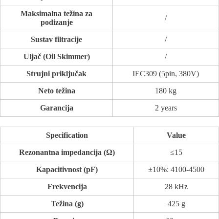
Maksimalna težina za
/
podizanje
Sustav filtracije
/
Uljač (Oil Skimmer)
/
Strujni priključak
IEC309 (5pin, 380V)
Neto težina
180 kg
Garancija
2 years
Specification
Value
Rezonantna impedancija (Ω)
≤15
Kapacitivnost (pF)
±10%: 4100-4500
Frekvencija
28 kHz
Težina (g)
425 g