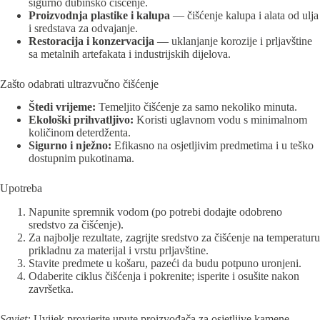
sigurno dubinsko čišćenje.
Proizvodnja plastike i kalupa
— čišćenje kalupa i alata od ulja
i sredstava za odvajanje.
Restoracija i konzervacija
— uklanjanje korozije i prljavštine
sa metalnih artefakata i industrijskih dijelova.
Zašto odabrati ultrazvučno čišćenje
Štedi vrijeme:
Temeljito čišćenje za samo nekoliko minuta.
Ekološki prihvatljivo:
Koristi uglavnom vodu s minimalnom
količinom deterdženta.
Sigurno i nježno:
Efikasno na osjetljivim predmetima i u teško
dostupnim pukotinama.
Upotreba
Napunite spremnik vodom (po potrebi dodajte odobreno
sredstvo za čišćenje).
Za najbolje rezultate, zagrijte sredstvo za čišćenje na temperaturu
prikladnu za materijal i vrstu prljavštine.
Stavite predmete u košaru, pazeći da budu potpuno uronjeni.
Odaberite ciklus čišćenja i pokrenite; isperite i osušite nakon
završetka.
Savjet:
Uvijek provjerite upute proizvođača za osjetljive kamene