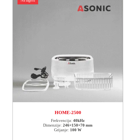
Na lageru
HOME-2500
Frekvencija:
40kHz
Dimenzije:
246×150×70 mm
Grijanje:
100 W