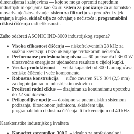
dimenzijama i zahtjevima — koje se mogu opremiti naprednim
industrijskim opcijama kao što su
sistem za podizanje
za automatsko
utovarivanje/istovarivanje,
sistem za filtraciju
za produženi vijek
trajanja kupke,
skidač ulja
za odvajanje nečistoća i
programabilni
ciklusi čišćenja
radi efikasnosti.
Zašto odabrati ASONIC IND-3000 industrijskog stepena?
Visoka efikasnost čišćenja
— niskofrekventnih 28 kHz za
snažnu kavitaciju i brzo uklanjanje tvrdokornih nečistoća.
Performanse profesionalnog nivoa
— 60 pretvarača i 3600 W
ultrazvučne energije za ujednačene rezultate u cijeloj kupki.
Visoka produktivnost
— veliki kapacitet od 300 L omogućava
serijsko čišćenje i veće komponente.
Robustna konstrukcija
— ručno zavaren SUS 304 (2,5 mm)
za dugotrajan rad u industrijskim uslovima.
Prošireni radni ciklus
— dizajniran za kontinuiranu upotrebu
do
12 sati dnevno
.
Prilagodljive opcije
— dostupno sa pneumatskim sistemom
podizanja, filtracionom jedinicom, skidačem ulja,
programabilnim ciklusima čišćenja ili frekvencijom od 40 kHz.
Karakteristike industrijskog kvaliteta
Kapacitet spremnika: 300 L
– idealno za profesionalne i