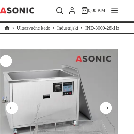
Skip
to
0,00
KM
Shopping
content
cart
Ultrazvučne kade
Industrijski
IND-3000-28kHz
Home