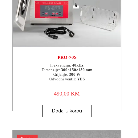
PRO-70S
Frekvencija:
40kHz
Dimenzije:
300×150×150 mm
Grijanje:
300 W
Odvodni ventil:
YES
490,00
KM
Dodaj u korpu