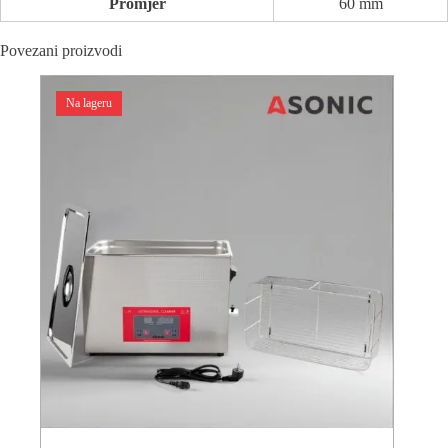
Promjer
60 mm
Povezani proizvodi
Na lageru