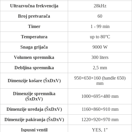
Ultrazvučna frekvencija
28kHz
Broj pretvarača
60
Timer
1 - 99 min
Temperatura
up to 80°C
Snaga grijača
9000 W
Volumen spremnika
300 liters
Debljina spremnika
2,5 mm
950×650×160 (handle 650)
Dimenzije košare (ŠxDxV)
mm
Dimenzije spremnika
1000×695×480 mm
(ŠxDxV)
Dimenzije uređaja (ŠxDxV)
1160×860×910 mm
Dimenzije pakiranja (ŠxDxV)
1220×920×970 mm
Ispusni ventil
YES, 1″