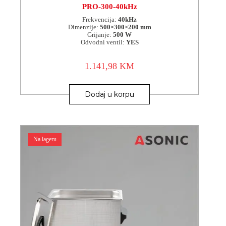
PRO-300-40kHz
Frekvencija:
40kHz
Dimenzije:
500×300×200 mm
Grijanje:
500 W
Odvodni ventil:
YES
1.141,98
KM
Dodaj u korpu
Na lageru