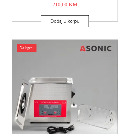
210,00
KM
Dodaj u korpu
Na lageru