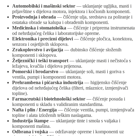
Automobilski i mašinski sektor
— uklanjanje ugljika, masti i
prljavštine s dijelova motora, injektora i kočionih komponenti.
Proizvodnja i obrada
— čišćenje ulja, sredstava za poliranje i
ostataka obrade sa kalupa i obrađenih komponenti.
Medicinska i stomatološka
— čišćenje i priprema instrumenata
od nehrđajućeg čelika i laboratorijske opreme.
Elektronika i precizni dijelovi
— čišćenje pločica, konektora,
senzora i osjetljivih sklopova.
Zrakoplovstvo i avijacija
— dubinsko čišćenje složenih
komponenti i sklopova.
Željeznički i teški transport
— uklanjanje masti i nečistoća s
ležajeva, kvačila i dijelova prijenosa.
Pomorski i brodarstvo
— uklanjanje soli, masti i goriva s
ventila, pumpi i komponenti motora.
Prehrambena i pićarska industrija
— higijensko čišćenje
dijelova od nehrđajućeg čelika (filteri, mlaznice, izmjenjivači
topline).
Farmaceutski i biotehnološki sektor
— čišćenje posuda i
komponenti u skladu s validiranim standardima.
Nafta i plin / Energija
— čišćenje ventila, pumpi, izmjenjivača
topline i alata izloženih teškim naslagama.
Industrija štampe
— uklanjanje tinte i smola s valjaka i
komponenti mašina.
Odbrana i vojska
— održavanje opreme i komponenti uz