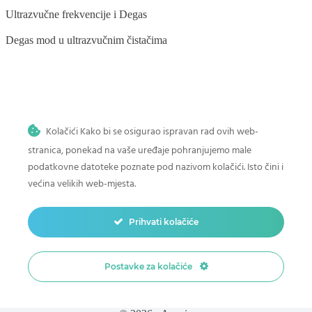
Ultrazvučne frekvencije i Degas
Degas mod u ultrazvučnim čistačima
BLOG
Kolačići Kako bi se osigurao ispravan rad ovih web-
Ultrazvučno čišćenje stomatoloških instrumenata
stranica, ponekad na vaše uređaje pohranjujemo male
Ultrazvučno čišćenje povrća i voća
podatkovne datoteke poznate pod nazivom kolačići. Isto čini i
većina velikih web-mjesta.
Ultrazvučno čišćenje četkica za šminku
Kako očistiti dječje igračke u ultrazvučnom čistaču
Prihvati kolačiće
Ultrazvučno čišćenje u auto-moto industriji
Postavke za kolačiće