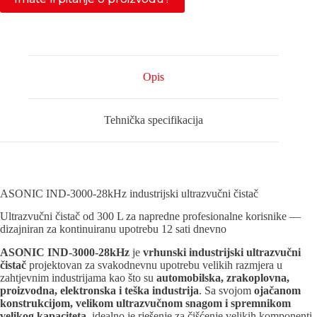
Opis
Tehnička specifikacija
ASONIC IND-3000-28kHz industrijski ultrazvučni čistač
Ultrazvučni čistač od 300 L za napredne profesionalne korisnike —
dizajniran za kontinuiranu upotrebu 12 sati dnevno
ASONIC IND-3000-28kHz
je
vrhunski industrijski ultrazvučni
čistač
projektovan za svakodnevnu upotrebu velikih razmjera u
zahtjevnim industrijama kao što su
automobilska, zrakoplovna,
proizvodna, elektronska i teška industrija
. Sa svojom
ojačanom
konstrukcijom, velikom ultrazvučnom snagom i spremnikom
velikog kapaciteta
, idealno je rješenje za čišćenje velikih komponenti