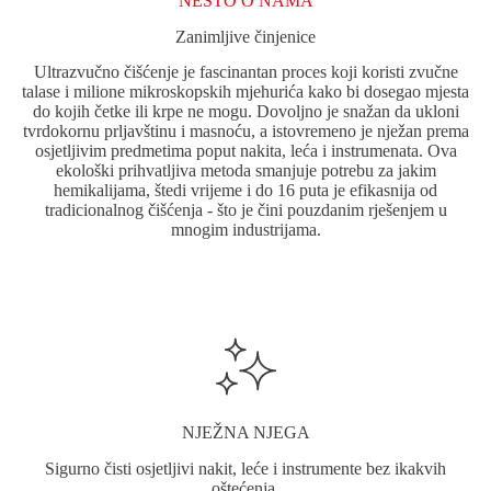
NEŠTO O NAMA
Zanimljive činjenice
Ultrazvučno čišćenje je fascinantan proces koji koristi zvučne
talase i milione mikroskopskih mjehurića kako bi dosegao mjesta
do kojih četke ili krpe ne mogu. Dovoljno je snažan da ukloni
tvrdokornu prljavštinu i masnoću, a istovremeno je nježan prema
osjetljivim predmetima poput nakita, leća i instrumenata. Ova
ekološki prihvatljiva metoda smanjuje potrebu za jakim
hemikalijama, štedi vrijeme i do 16 puta je efikasnija od
tradicionalnog čišćenja - što je čini pouzdanim rješenjem u
mnogim industrijama.
NJEŽNA NJEGA
Sigurno čisti osjetljivi nakit, leće i instrumente bez ikakvih
oštećenja.