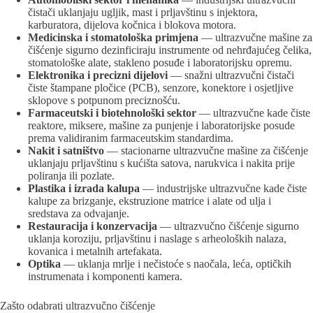
čistači uklanjaju ugljik, mast i prljavštinu s injektora,
karburatora, dijelova kočnica i blokova motora.
Medicinska i stomatološka primjena
— ultrazvučne mašine za
čišćenje sigurno dezinficiraju instrumente od nehrđajućeg čelika,
stomatološke alate, stakleno posuđe i laboratorijsku opremu.
Elektronika i precizni dijelovi
— snažni ultrazvučni čistači
čiste štampane pločice (PCB), senzore, konektore i osjetljive
sklopove s potpunom preciznošću.
Farmaceutski i biotehnološki sektor
— ultrazvučne kade čiste
reaktore, miksere, mašine za punjenje i laboratorijske posude
prema validiranim farmaceutskim standardima.
Nakit i satništvo
— stacionarne ultrazvučne mašine za čišćenje
uklanjaju prljavštinu s kućišta satova, narukvica i nakita prije
poliranja ili pozlate.
Plastika i izrada kalupa
— industrijske ultrazvučne kade čiste
kalupe za brizganje, ekstruzione matrice i alate od ulja i
sredstava za odvajanje.
Restauracija i konzervacija
— ultrazvučno čišćenje sigurno
uklanja koroziju, prljavštinu i naslage s arheoloških nalaza,
kovanica i metalnih artefakata.
Optika
— uklanja mrlje i nečistoće s naočala, leća, optičkih
instrumenata i komponenti kamera.
Zašto odabrati ultrazvučno čišćenje