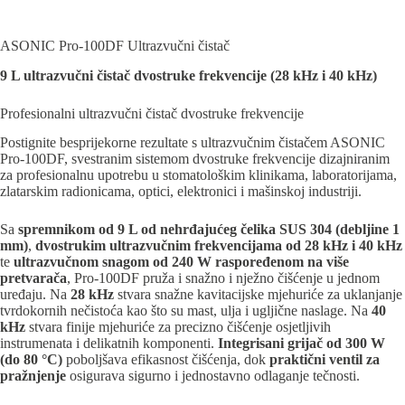
ASONIC Pro-100DF Ultrazvučni čistač
9 L ultrazvučni čistač dvostruke frekvencije (28 kHz i 40 kHz)
Profesionalni ultrazvučni čistač dvostruke frekvencije
Postignite besprijekorne rezultate s ultrazvučnim čistačem ASONIC
Pro-100DF, svestranim sistemom dvostruke frekvencije dizajniranim
za profesionalnu upotrebu u stomatološkim klinikama, laboratorijama,
zlatarskim radionicama, optici, elektronici i mašinskoj industriji.
Sa
spremnikom od 9 L od nehrđajućeg čelika SUS 304 (debljine 1
mm)
,
dvostrukim ultrazvučnim frekvencijama od 28 kHz i 40 kHz
te
ultrazvučnom snagom od 240 W raspoređenom na više
pretvarača
, Pro-100DF pruža i snažno i nježno čišćenje u jednom
uređaju. Na
28 kHz
stvara snažne kavitacijske mjehuriće za uklanjanje
tvrdokornih nečistoća kao što su mast, ulja i ugljične naslage. Na
40
kHz
stvara finije mjehuriće za precizno čišćenje osjetljivih
instrumenata i delikatnih komponenti.
Integrisani grijač od 300 W
(do 80 °C)
poboljšava efikasnost čišćenja, dok
praktični ventil za
pražnjenje
osigurava sigurno i jednostavno odlaganje tečnosti.