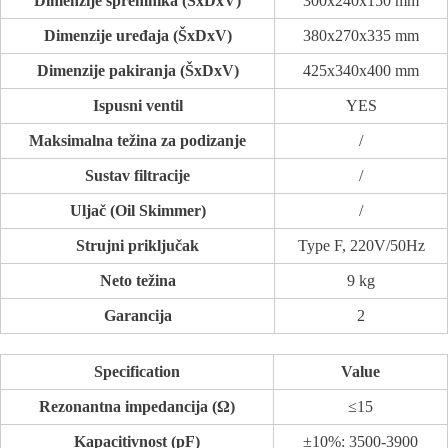
Dimenzije spremnika (ŠxDxV)
300x240x150 mm
Dimenzije uređaja (ŠxDxV)
380x270x335 mm
Dimenzije pakiranja (ŠxDxV)
425x340x400 mm
Ispusni ventil
YES
Maksimalna težina za podizanje
/
Sustav filtracije
/
Uljač (Oil Skimmer)
/
Strujni priključak
Type F, 220V/50Hz
Neto težina
9 kg
Garancija
2
Specification
Value
Rezonantna impedancija (Ω)
≤15
Kapacitivnost (pF)
±10%: 3500-3900