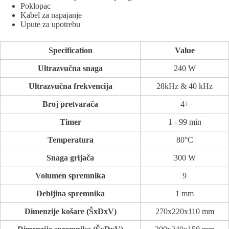
Poklopac
Kabel za napajanje
Upute za upotrebu
Specification
Value
Ultrazvučna snaga
240 W
Ultrazvučna frekvencija
28kHz & 40 kHz
Broj pretvarača
4+
Timer
1 - 99 min
Temperatura
80°C
Snaga grijača
300 W
Volumen spremnika
9
Debljina spremnika
1 mm
Dimenzije košare (ŠxDxV)
270x220x110 mm