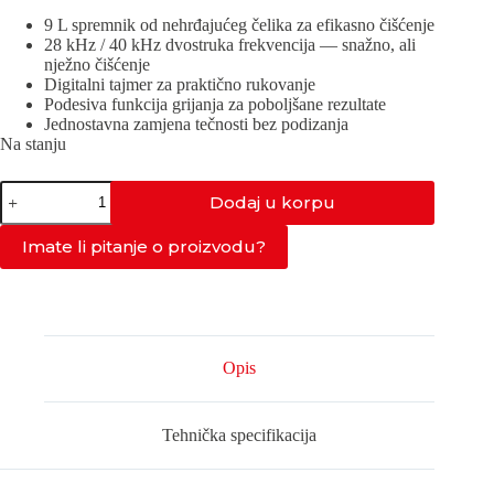
9 L spremnik od nehrđajućeg čelika za efikasno čišćenje
28 kHz / 40 kHz dvostruka frekvencija — snažno, ali
nježno čišćenje
Digitalni tajmer za praktično rukovanje
Podesiva funkcija grijanja za poboljšane rezultate
Jednostavna zamjena tečnosti bez podizanja
Na stanju
PRO-
Dodaj u korpu
100DF
količina
Imate li pitanje o proizvodu?
Opis
Tehnička specifikacija