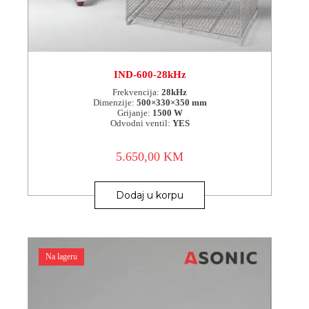
IND-600-28kHz
Frekvencija:
28kHz
Dimenzije:
500×330×350 mm
Grijanje:
1500 W
Odvodni ventil:
YES
5.650,00
KM
Dodaj u korpu
Na lageru