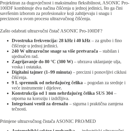
Projektiran za dugovječnost i maksimalnu fleksibilnost, ASONIC Pro-
100DF kombinuje dva načina čišćenja u jednoj jedinici, što ga čini
savršenim izborom za profesionalce koji zahtijevaju i snagu i
preciznost u svom procesu ultrazvučnog čišćenja.
Zašto odabrati ultrazvučni čistač ASONIC Pro-100DF?
Dvostruka frekvencija: 28 kHz i 40 kHz
– za grubo i fino
čišćenje u jednoj jedinici.
240 W ultrazvučne snage sa više pretvarača
– stabilan i
ujednačen rad.
Zagrijavanje do 80 °C (300 W)
– ubrzava uklanjanje ulja,
voska i ostataka.
Digitalni tajmer (1–99 minuta)
– precizni i ponovljivi ciklusi
čišćenja.
9 L spremnik od nehrđajućeg čelika
– pogodan za srednje i
veće instrumente i dijelove.
Konstrukcija od 1 mm nehrđajućeg čelika SUS 304
–
otporna na koroziju i izdržljiva.
Integrisani ventil za drenažu
– sigurna i praktična zamjena
tečnosti.
Primjene ultrazvučnog čistača ASONIC PRO/MED
Automobilski sektor i mehanika
— industrijski ultrazvučni