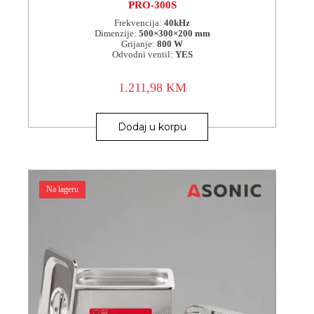
PRO-300S
Frekvencija:
40kHz
Dimenzije:
500×300×200 mm
Grijanje:
800 W
Odvodni ventil:
YES
1.211,98
KM
Dodaj u korpu
Na lageru