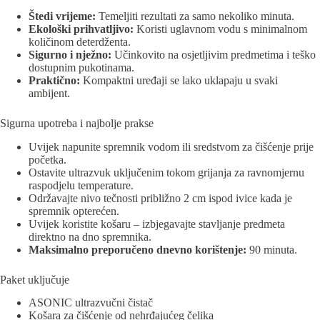
Štedi vrijeme:
Temeljiti rezultati za samo nekoliko minuta.
Ekološki prihvatljivo:
Koristi uglavnom vodu s minimalnom
količinom deterdženta.
Sigurno i nježno:
Učinkovito na osjetljivim predmetima i teško
dostupnim pukotinama.
Praktično:
Kompaktni uređaji se lako uklapaju u svaki
ambijent.
Sigurna upotreba i najbolje prakse
Uvijek napunite spremnik vodom ili sredstvom za čišćenje prije
početka.
Ostavite ultrazvuk uključenim tokom grijanja za ravnomjernu
raspodjelu temperature.
Održavajte nivo tečnosti približno 2 cm ispod ivice kada je
spremnik opterećen.
Uvijek koristite košaru – izbjegavajte stavljanje predmeta
direktno na dno spremnika.
Maksimalno preporučeno dnevno korištenje:
90 minuta.
Paket uključuje
ASONIC ultrazvučni čistač
Košara za čišćenje od nehrđajućeg čelika