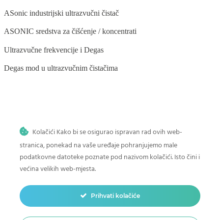
ASonic industrijski ultrazvučni čistač
ASONIC sredstva za čišćenje / koncentrati
Ultrazvučne frekvencije i Degas
Degas mod u ultrazvučnim čistačima
BLOG
Kolačići Kako bi se osigurao ispravan rad ovih web-
Ultrazvučno čišćenje stomatoloških instrumenata
stranica, ponekad na vaše uređaje pohranjujemo male
Ultrazvučno čišćenje povrća i voća
podatkovne datoteke poznate pod nazivom kolačići. Isto čini i
većina velikih web-mjesta.
Ultrazvučno čišćenje četkica za šminku
Kako očistiti dječje igračke u ultrazvučnom čistaču
Prihvati kolačiće
Ultrazvučno čišćenje u auto-moto industriji