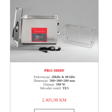
PRO-300DF
Frekvencija:
28kHz & 40 kHz
Dimenzije:
500×300×200 mm
Grijanje:
500 W
Odvodni ventil:
YES
2.405,98
KM