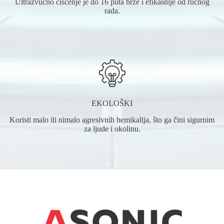
Ultrazvučno čišćenje je do 16 puta brže i efikasnije od ručnog
rada.
EKOLOŠKI
Koristi malo ili nimalo agresivnih hemikalija, što ga čini sigurnim
za ljude i okolinu.