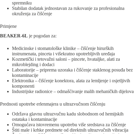
spremniku
Stabilan dodatak jednostavan za rukovanje za profesionalna
okruženja za čišćenje
Primjene
BEAKER-6L
je pogodan za:
Medicinske i stomatološke klinike – čišćenje hirurških
instrumenata, pinceta i višekratno upotrebljivih uređaja
Kozmetički i tetovažni saloni – pincete, hvataljke, alati za
mikroblejding i dodaci
Laboratorije – priprema uzoraka i čišćenje staklenog posuđa bez
kontaminacije
Elektronika – čišćenje konektora, alata za lemljenje i osjetljivih
komponenti
Industrijske radionice – odmašćivanje malih mehaničkih dijelova
Prednosti upotrebe erlenmajera u ultrazvučnom čišćenju
Održava glavnu ultrazvučnu kadu slobodnom od hemijskih
ostataka i kontaminacije
Omogućava istovremenu upotrebu više sredstava za čišćenje
Štiti male i krhke predmete od direktnih ultrazvučnih vibracija