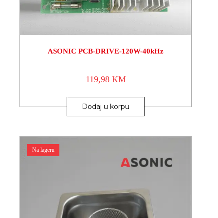
ASONIC PCB-DRIVE-120W-40kHz
119,98
KM
Dodaj u korpu
Na lageru