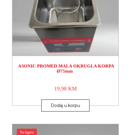
ASONIC PROMED MALA OKRUGLA KORPA
Ø75mm
19,98
KM
Dodaj u korpu
Na lageru