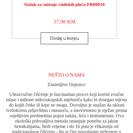
Stalak za sušenje vinilskih ploča FR00010
37,98
KM
Dodaj u korpu
NEŠTO O NAMA
Zanimljive činjenice
Ultrazvučno čišćenje je fascinantan proces koji koristi zvučne
talase i milione mikroskopskih mjehurića kako bi dosegao mjesta
do kojih četke ili krpe ne mogu. Dovoljno je snažan da ukloni
tvrdokornu prljavštinu i masnoću, a istovremeno je nježan prema
osjetljivim predmetima poput nakita, leća i instrumenata. Ova
ekološki prihvatljiva metoda smanjuje potrebu za jakim
hemikalijama, štedi vrijeme i do 16 puta je efikasnija od
tradicionalnog čišćenja - što je čini pouzdanim rješenjem u