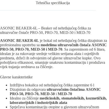
Tehnička specifikacija
ASONIC BEAKER-6L – Beaker od nehrđajućeg čelika za
ultrazvučne čistače PRO-50, PRO-70, MED-50 i MED-70
ASONIC BEAKER-6L
je bokal od nehrđajućeg čelika dizajniran za
profesionalnu upotrebu sa
modelima ultrazvučnih čistača
ASONIC
PRO-50, PRO-70, MED-50 i
MED-70
. Sa zapreminom od 6 litara,
idealan je za rukovanje srednje velikim serijama alata i osjetljivih
predmeta, držeći ih odvojenim od glavne ultrazvučne kupke. Ovo
poboljšava efikasnost, smanjuje unakrsnu kontaminaciju i produžava
vijek trajanja sredstava za čišćenje.
Glavne karakteristike
Izdržljiva bokalica od nehrđajućeg čelika zapremine 6 l
Dizajniran da odgovara
ultrazvučnim čistačima
ASONIC
PRO-50, PRO-70, MED-50
i
MED-70
Idealno za čišćenje
medicinskih, stomatoloških, kozmetičkih,
laboratorijskih i industrijskih alata
Sprječava kontaminaciju otopine u glavnom ultrazvučnom