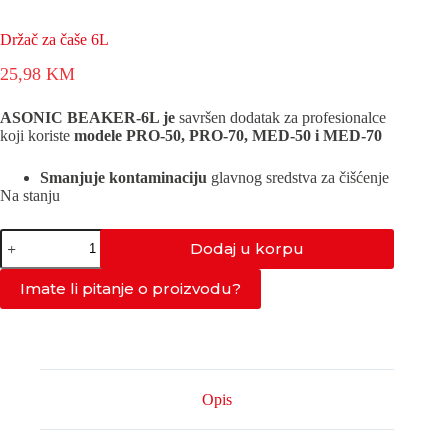
Držač za čaše 6L
25,98
KM
ASONIC BEAKER-6L je
savršen dodatak za profesionalce
koji koriste
modele PRO-50, PRO-70, MED-50 i MED-70
Smanjuje kontaminaciju
glavnog sredstva za čišćenje
Na stanju
Držač
Dodaj u korpu
za
čaše
6L
Imate li pitanje o proizvodu?
količina
Opis