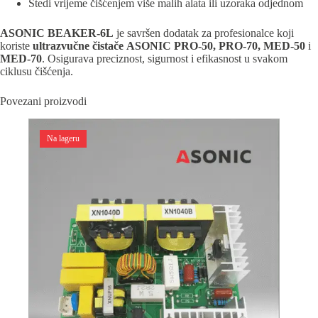
Štedi vrijeme čišćenjem više malih alata ili uzoraka odjednom
ASONIC BEAKER-6L
je savršen dodatak za profesionalce koji
koriste
ultrazvučne čistače
ASONIC PRO-50, PRO-70, MED-50
i
MED-70
. Osigurava preciznost, sigurnost i efikasnost u svakom
ciklusu čišćenja.
Povezani proizvodi
Na lageru