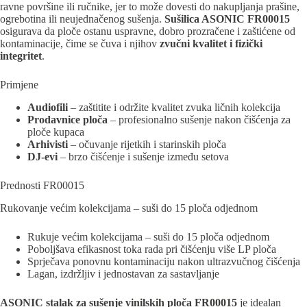
ravne površine ili ručnike, jer to može dovesti do nakupljanja prašine,
ogrebotina ili neujednačenog sušenja.
Sušilica ASONIC FR00015
osigurava da ploče ostanu uspravne, dobro prozračene i zaštićene od
kontaminacije, čime se čuva i njihov
zvučni kvalitet i fizički
integritet
.
Primjene
Audiofili
– zaštitite i održite kvalitet zvuka ličnih kolekcija
Prodavnice ploča
– profesionalno sušenje nakon čišćenja za
ploče kupaca
Arhivisti
– očuvanje rijetkih i starinskih ploča
DJ-evi
– brzo čišćenje i sušenje između setova
Prednosti FR00015
Rukovanje većim kolekcijama – suši do 15 ploča odjednom
Rukuje većim kolekcijama – suši do 15 ploča odjednom
Poboljšava efikasnost toka rada pri čišćenju više LP ploča
Sprječava ponovnu kontaminaciju nakon ultrazvučnog čišćenja
Lagan, izdržljiv i jednostavan za sastavljanje
ASONIC stalak za sušenje vinilskih ploča FR00015
je idealan