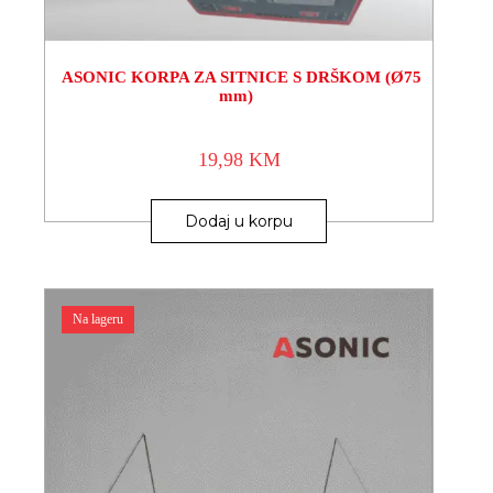
ASONIC KORPA ZA SITNICE S DRŠKOM (Ø75
mm)
19,98
KM
Dodaj u korpu
Na lageru