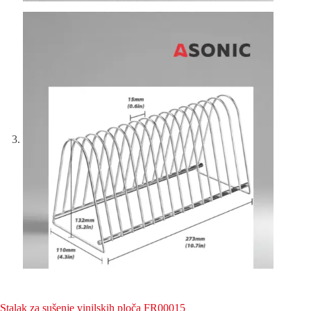
Stalak za sušenje vinilskih ploča FR00015