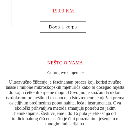
19,00
KM
Dodaj u korpu
NEŠTO O NAMA
Zanimljive činjenice
Ultrazvučno čišćenje je fascinantan proces koji koristi zvučne
talase i milione mikroskopskih mjehurića kako bi dosegao mjesta
do kojih četke ili krpe ne mogu. Dovoljno je snažan da ukloni
tvrdokornu prljavštinu i masnoću, a istovremeno je nježan prema
osjetljivim predmetima poput nakita, leća i instrumenata. Ova
ekološki prihvatljiva metoda smanjuje potrebu za jakim
hemikalijama, štedi vrijeme i do 16 puta je efikasnija od
tradicionalnog čišćenja - što je čini pouzdanim rješenjem u
mnogim industrijama.