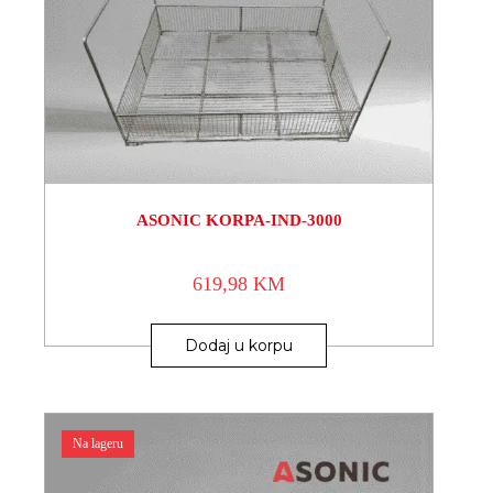
ASONIC KORPA-IND-3000
619,98
KM
Dodaj u korpu
Na lageru