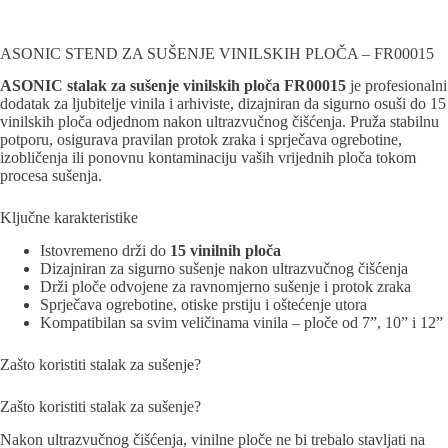
ASONIC STEND ZA SUŠENJE VINILSKIH PLOČA – FR00015
ASONIC stalak za sušenje vinilskih ploča FR00015
je profesionalni
dodatak za ljubitelje vinila i arhiviste, dizajniran da sigurno osuši do 15
vinilskih ploča odjednom nakon ultrazvučnog čišćenja. Pruža stabilnu
potporu, osigurava pravilan protok zraka i sprječava ogrebotine,
izobličenja ili ponovnu kontaminaciju vaših vrijednih ploča tokom
procesa sušenja.
Ključne karakteristike
Istovremeno drži do
15 vinilnih ploča
Dizajniran za sigurno sušenje nakon ultrazvučnog čišćenja
Drži ploče odvojene za ravnomjerno sušenje i protok zraka
Sprječava ogrebotine, otiske prstiju i oštećenje utora
Kompatibilan sa svim veličinama vinila – ploče od 7”, 10” i 12”
Zašto koristiti stalak za sušenje?
Zašto koristiti stalak za sušenje?
Nakon ultrazvučnog čišćenja, vinilne ploče ne bi trebalo stavljati na