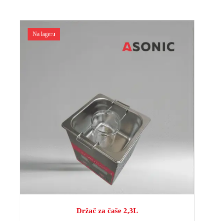
Na lageru
Držač za čaše 2,3L