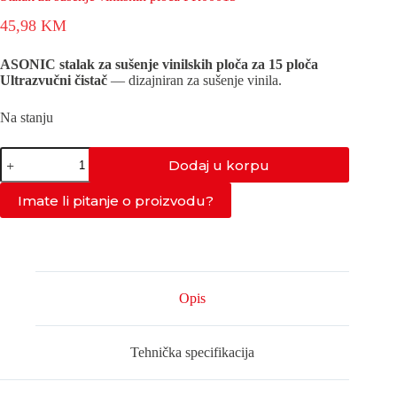
45,98
KM
ASONIC stalak za sušenje vinilskih ploča za 15 ploča
Ultrazvučni čistač
— dizajniran za sušenje vinila.
Na stanju
Stalak
Dodaj u korpu
za
sušenje
vinilskih
Imate li pitanje o proizvodu?
ploča
FR00015
količina
Opis
Tehnička specifikacija